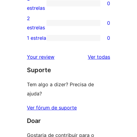
0
estrela
com
0
estrelas
4
avaliação
2
0
estrela
com
0
estrelas
3
avaliação
1 estrela
0
0
estrela
com
avaliação
2
avaliações
Your review
Ver todas
com
estrela
Suporte
1
estrela
Tem algo a dizer? Precisa de
ajuda?
Ver fórum de suporte
Doar
Gostaria de contribuir para o