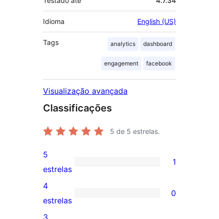
Testado até
4.7.34
Idioma
English (US)
Tags
analytics
dashboard
engagement
facebook
Visualização avançada
Classificações
5
de 5 estrelas.
5
1
1
estrelas
avaliação
4
0
com
0
estrelas
5
avaliação
3