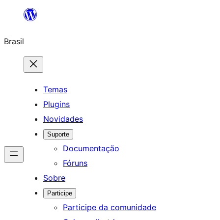
Pular
para
Brasil
o
conteúdo
Temas
Plugins
Novidades
Suporte
Documentação
Fóruns
Sobre
Participe
Participe da comunidade