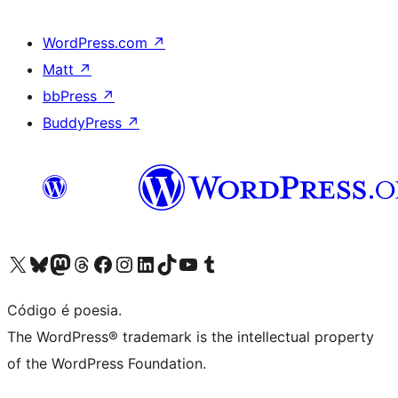
WordPress.com
↗
Matt
↗
bbPress
↗
BuddyPress
↗
Acessar nossa conta do X (antigo Twitter)
Acessar nossa conta do Bluesky
Acessar nossa conta do Mastodon
Acessar nossa conta do Threads
Acessar nossa página do Facebook
Acessar nossa conta do Instagram
Acessar nossa conta do LinkedIn
Acessar nossa conta do TikTok
Acessar nosso canal do YouTube
Acessar nossa conta no Tumblr
Código é poesia.
The WordPress® trademark is the intellectual property
of the WordPress Foundation.