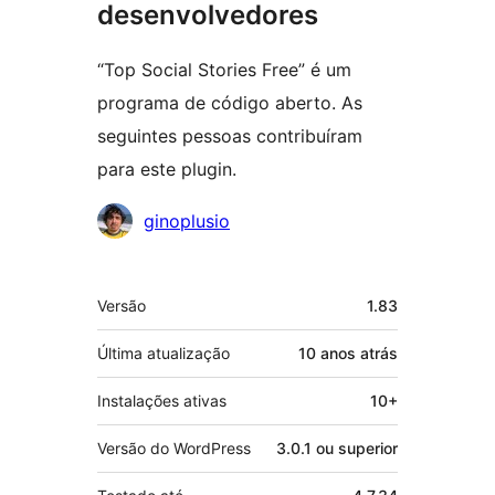
desenvolvedores
“Top Social Stories Free” é um
programa de código aberto. As
seguintes pessoas contribuíram
para este plugin.
Colaboradores
ginoplusio
Meta
Versão
1.83
Última atualização
10 anos
atrás
Instalações ativas
10+
Versão do WordPress
3.0.1 ou superior