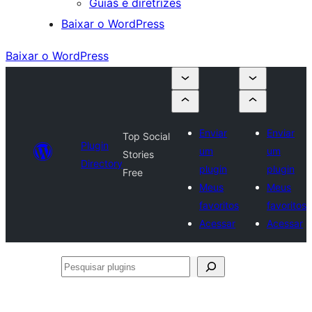
Guias e diretrizes
Baixar o WordPress
Baixar o WordPress
Enviar
Enviar
Top Social
Plugin
um
um
Stories
Directory
plugin
plugin
Free
Meus
Meus
favoritos
favoritos
Acessar
Acessar
Pesquisar
plugins