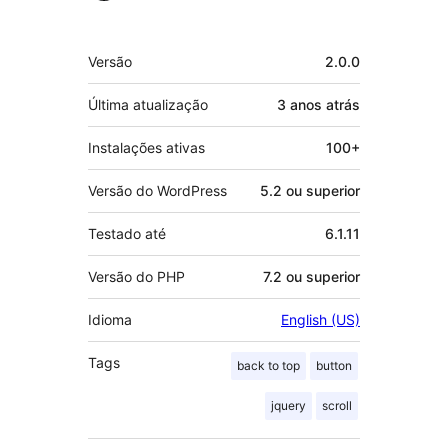
Meta
Versão
2.0.0
Última atualização
3 anos
atrás
Instalações ativas
100+
Versão do WordPress
5.2 ou superior
Testado até
6.1.11
Versão do PHP
7.2 ou superior
Idioma
English (US)
Tags
back to top
button
jquery
scroll