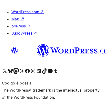
WordPress.com
↗
Matt
↗
bbPress
↗
BuddyPress
↗
Acessar nossa conta do X (antigo Twitter)
Acessar nossa conta do Bluesky
Acessar nossa conta do Mastodon
Acessar nossa conta do Threads
Acessar nossa página do Facebook
Acessar nossa conta do Instagram
Acessar nossa conta do LinkedIn
Acessar nossa conta do TikTok
Acessar nosso canal do YouTube
Acessar nossa conta no Tumblr
Código é poesia.
The WordPress® trademark is the intellectual property
of the WordPress Foundation.