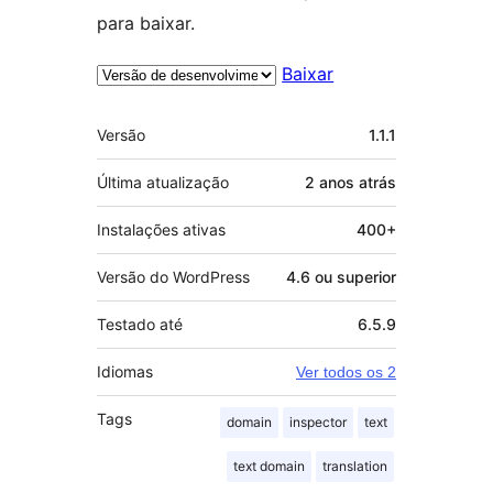
para baixar.
Baixar
Meta
Versão
1.1.1
Última atualização
2 anos
atrás
Instalações ativas
400+
Versão do WordPress
4.6 ou superior
Testado até
6.5.9
Idiomas
Ver todos os 2
Tags
domain
inspector
text
text domain
translation