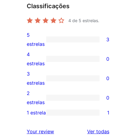
Classificações
4
de 5 estrelas.
5
3
3
estrelas
avaliações
4
0
com
0
estrelas
5
avaliação
3
0
estrelas
com
0
estrelas
4
avaliação
2
0
estrela
com
0
estrelas
3
avaliação
1 estrela
1
1
estrela
com
avaliação
2
avaliações
Your review
Ver todas
com