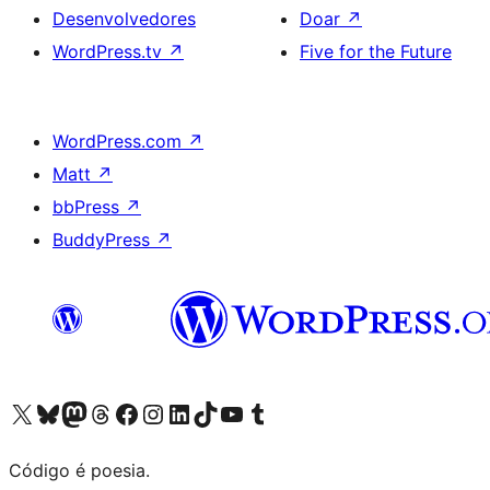
Desenvolvedores
Doar
↗
WordPress.tv
↗
Five for the Future
WordPress.com
↗
Matt
↗
bbPress
↗
BuddyPress
↗
Acessar nossa conta do X (antigo Twitter)
Acessar nossa conta do Bluesky
Acessar nossa conta do Mastodon
Acessar nossa conta do Threads
Acessar nossa página do Facebook
Acessar nossa conta do Instagram
Acessar nossa conta do LinkedIn
Acessar nossa conta do TikTok
Acessar nosso canal do YouTube
Acessar nossa conta no Tumblr
Código é poesia.