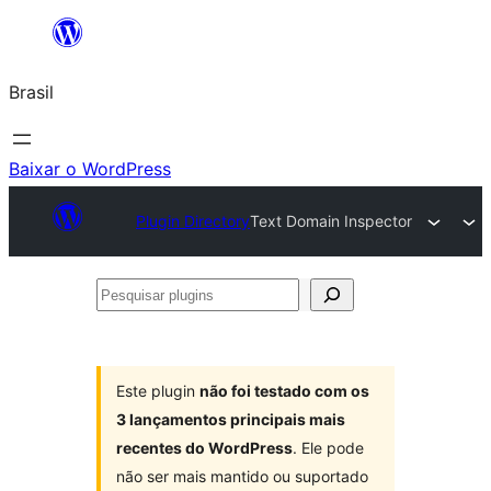
Pular
para
Brasil
o
conteúdo
Baixar o WordPress
Plugin Directory
Text Domain Inspector
Pesquisar
plugins
Este plugin
não foi testado com os
3 lançamentos principais mais
recentes do WordPress
. Ele pode
não ser mais mantido ou suportado