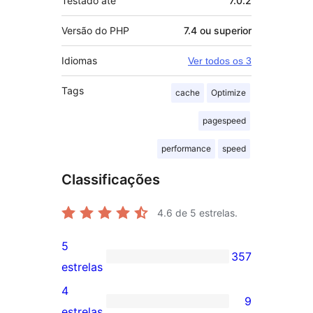
Testado até
7.0.2
Versão do PHP
7.4 ou superior
Idiomas
Ver todos os 3
Tags
cache
Optimize
pagespeed
performance
speed
Classificações
4.6
de 5 estrelas.
5
357
357
estrelas
avaliações
4
9
com
9
estrelas