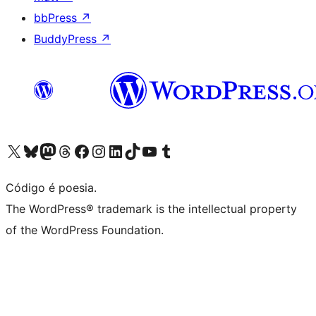
bbPress
↗
BuddyPress
↗
Acessar nossa conta do X (antigo Twitter)
Acessar nossa conta do Bluesky
Acessar nossa conta do Mastodon
Acessar nossa conta do Threads
Acessar nossa página do Facebook
Acessar nossa conta do Instagram
Acessar nossa conta do LinkedIn
Acessar nossa conta do TikTok
Acessar nosso canal do YouTube
Acessar nossa conta no Tumblr
Código é poesia.
The WordPress® trademark is the intellectual property
of the WordPress Foundation.