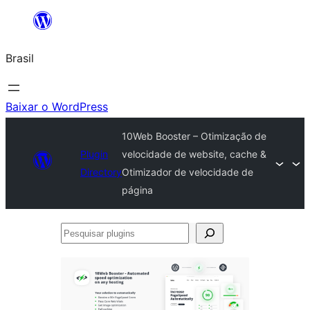
Pular
para
Brasil
o
conteúdo
Baixar o WordPress
10Web Booster – Otimização de
Plugin
velocidade de website, cache &
Directory
Otimizador de velocidade de
página
Pesquisar
plugins