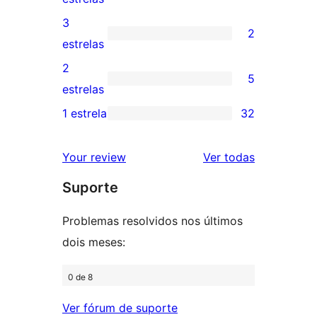
5
avaliações
3
2
estrelas
com
2
estrelas
4
avaliações
2
5
estrelas
com
5
estrelas
3
avaliações
1 estrela
32
32
estrelas
com
avaliações
2
avaliações
Your review
Ver todas
com
estrelas
Suporte
1
estrelas
Problemas resolvidos nos últimos
dois meses:
0 de 8
Ver fórum de suporte