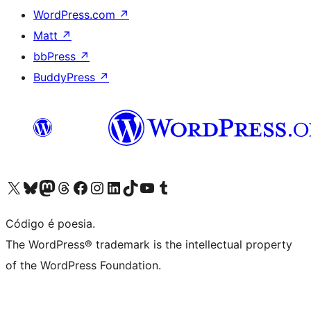
WordPress.com
↗
Matt
↗
bbPress
↗
BuddyPress
↗
Acessar nossa conta do X (antigo Twitter)
Acessar nossa conta do Bluesky
Acessar nossa conta do Mastodon
Acessar nossa conta do Threads
Acessar nossa página do Facebook
Acessar nossa conta do Instagram
Acessar nossa conta do LinkedIn
Acessar nossa conta do TikTok
Acessar nosso canal do YouTube
Acessar nossa conta no Tumblr
Código é poesia.
The WordPress® trademark is the intellectual property
of the WordPress Foundation.