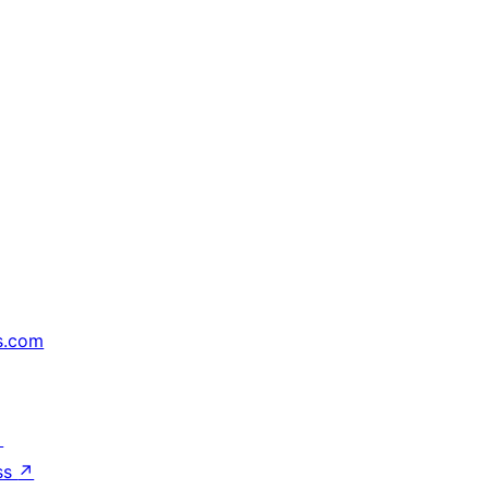
s.com
↗
ss
↗