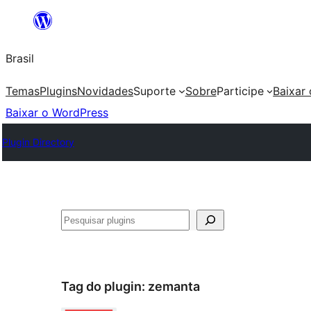
Pular
para
Brasil
o
conteúdo
Temas
Plugins
Novidades
Suporte
Sobre
Participe
Baixar
Baixar o WordPress
Plugin Directory
Pesquisar
Tag do plugin:
zemanta