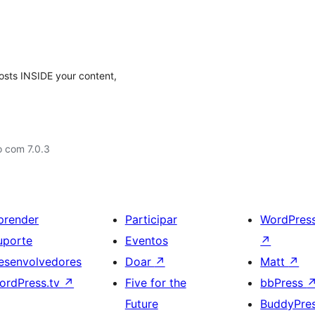
osts INSIDE your content,
o com 7.0.3
prender
Participar
WordPres
uporte
Eventos
↗
esenvolvedores
Doar
↗
Matt
↗
ordPress.tv
↗
Five for the
bbPress
Future
BuddyPre