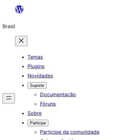
Pular
para
Brasil
o
conteúdo
Temas
Plugins
Novidades
Suporte
Documentação
Fóruns
Sobre
Participe
Participe da comunidade