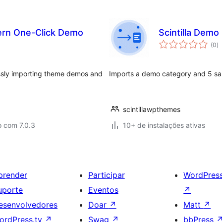
ern One-Click Demo
Scintilla Demo
to
(0
)
d
cl
lessly importing theme demos and
Imports a demo category and 5 sam
scintillawpthemes
o com 7.0.3
10+ de instalações ativas
prender
Participar
WordPres
uporte
Eventos
↗
esenvolvedores
Doar
↗
Matt
↗
ordPress.tv
↗
Swag
↗
bbPress