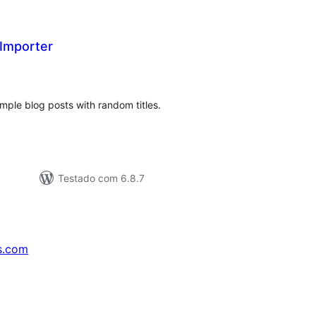
 Importer
tal
e
assificações
ple blog posts with random titles.
Testado com 6.8.7
s.com
↗