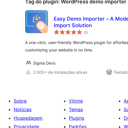
Tag do plugin:
WordPress demo importer
Easy Demo Importer – A Mod
Import Solution
total
(2
)
de
classificações
A one-click, user-friendly WordPress plugin for effort
customizing your website in no time.
Sigma Devs
2.000+ de instalações ativas
Testad
Sobre
Vitrine
A
Notícias
Temas
S
Hospedagem
Plugins
D
Privacidade
Padrões
W