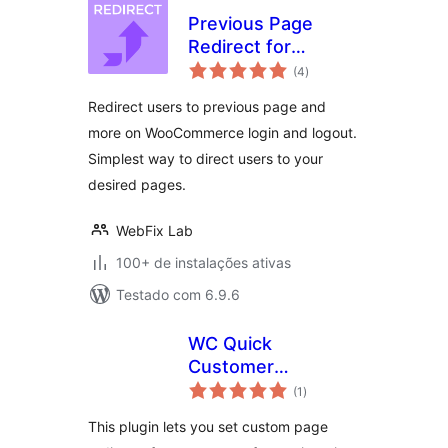
Previous Page
Redirect for
total
WooCommerce
(4
)
de
classificações
Redirect users to previous page and
more on WooCommerce login and logout.
Simplest way to direct users to your
desired pages.
WebFix Lab
100+ de instalações ativas
Testado com 6.9.6
WC Quick
Customer
total
Redirects
(1
)
de
classificações
This plugin lets you set custom page