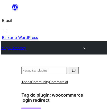
Pular
para
Brasil
o
conteúdo
Baixar o WordPress
Plugin Directory
Pesquisar
Todos
Community
Commercial
Tag do plugin:
woocommerce
login redirect