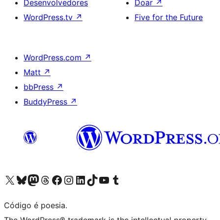
Desenvolvedores
Doar
↗
WordPress.tv
↗
Five for the Future
WordPress.com
↗
Matt
↗
bbPress
↗
BuddyPress
↗
Acessar nossa conta do X (antigo Twitter)
Acessar nossa conta do Bluesky
Acessar nossa conta do Mastodon
Acessar nossa conta do Threads
Acessar nossa página do Facebook
Acessar nossa conta do Instagram
Acessar nossa conta do LinkedIn
Acessar nossa conta do TikTok
Acessar nosso canal do YouTube
Acessar nossa conta no Tumblr
Código é poesia.