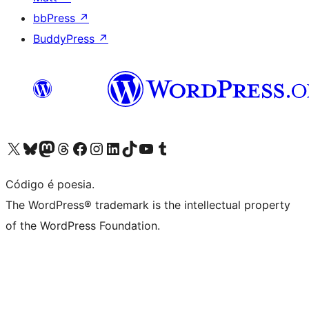
bbPress
↗
BuddyPress
↗
Acessar nossa conta do X (antigo Twitter)
Acessar nossa conta do Bluesky
Acessar nossa conta do Mastodon
Acessar nossa conta do Threads
Acessar nossa página do Facebook
Acessar nossa conta do Instagram
Acessar nossa conta do LinkedIn
Acessar nossa conta do TikTok
Acessar nosso canal do YouTube
Acessar nossa conta no Tumblr
Código é poesia.
The WordPress® trademark is the intellectual property
of the WordPress Foundation.