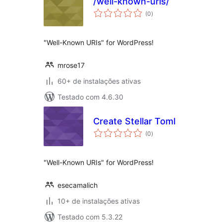
/well-known-uris/
total
(0
)
de
classificações
"Well-Known URIs" for WordPress!
mrose17
60+ de instalações ativas
Testado com 4.6.30
Create Stellar Toml
total
(0
)
de
classificações
"Well-Known URIs" for WordPress!
esecamalich
10+ de instalações ativas
Testado com 5.3.22