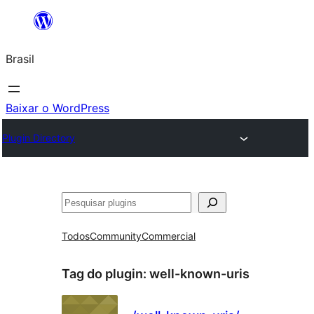
Pular
para
Brasil
o
conteúdo
Baixar o WordPress
Plugin Directory
Pesquisar
Todos
Community
Commercial
Tag do plugin:
well-known-uris