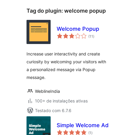
Tag do plugin:
welcome popup
Welcome Popup
total
(11
)
de
classificações
Increase user interactivity and create
curiosity by welcoming your visitors with
a personalized message via Popup
message.
WeblineIndia
100+ de instalações ativas
Testado com 6.7.6
Simple Welcome Ad
total
(1
)
de