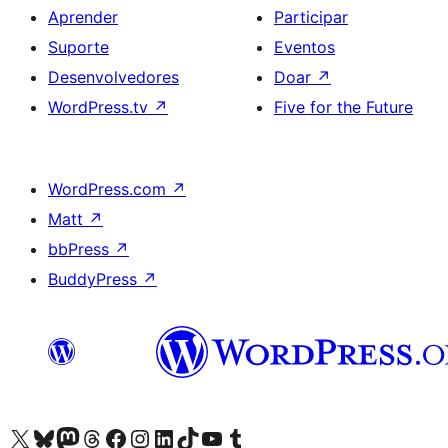
Aprender
Participar
Suporte
Eventos
Desenvolvedores
Doar
↗
WordPress.tv
↗
Five for the Future
WordPress.com
↗
Matt
↗
bbPress
↗
BuddyPress
↗
Acessar nossa conta do X (antigo Twitter)
Acessar nossa conta do Bluesky
Acessar nossa conta do Mastodon
Acessar nossa conta do Threads
Acessar nossa página do Facebook
Acessar nossa conta do Instagram
Acessar nossa conta do LinkedIn
Acessar nossa conta do TikTok
Acessar nosso canal do YouTube
Acessar nossa conta no Tumblr