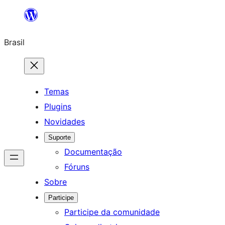
Pular
para
Brasil
o
conteúdo
Temas
Plugins
Novidades
Suporte
Documentação
Fóruns
Sobre
Participe
Participe da comunidade