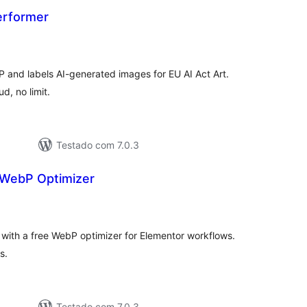
erformer
tal
e
assificações
and labels AI-generated images for EU AI Act Art.
d, no limit.
Testado com 7.0.3
WebP Optimizer
tal
e
assificações
ith a free WebP optimizer for Elementor workflows.
s.
Testado com 7.0.3