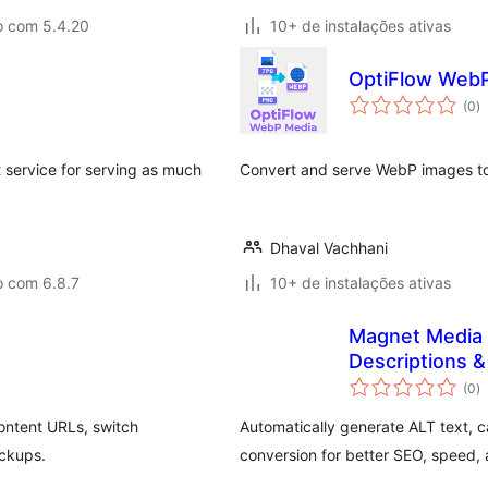
o com 5.4.20
10+ de instalações ativas
OptiFlow Web
to
(0
)
d
cl
t service for serving as much
Convert and serve WebP images t
Dhaval Vachhani
o com 6.8.7
10+ de instalações ativas
Magnet Media O
Descriptions 
to
(0
)
d
cl
ntent URLs, switch
Automatically generate ALT text, c
ckups.
conversion for better SEO, speed, a