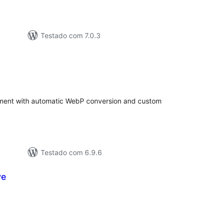
Testado com 7.0.3
tal
e
assificações
ent with automatic WebP conversion and custom
Testado com 6.9.6
ve
tal
e
assificações