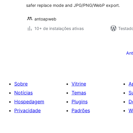
safer replace mode and JPG/PNG/WebP export.
antoapweb
10+ de instalações ativas
Testad
Paginação
de
Ant
posts
Sobre
Vitrine
A
Notícias
Temas
S
Hospedagem
Plugins
D
Privacidade
Padrões
W