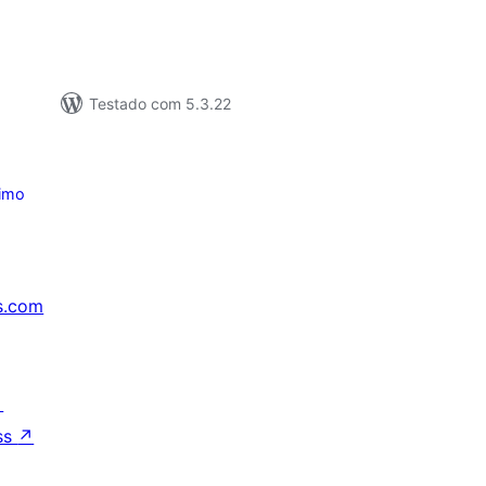
Testado com 5.3.22
imo
s.com
↗
ss
↗