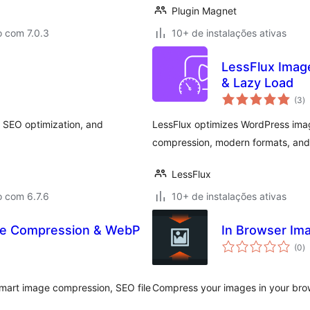
Plugin Magnet
o com 7.0.3
10+ de instalações ativas
LessFlux Imag
& Lazy Load
to
(3
)
d
cl
 SEO optimization, and
LessFlux optimizes WordPress imag
compression, modern formats, and
LessFlux
o com 6.7.6
10+ de instalações ativas
age Compression & WebP
In Browser Im
to
(0
)
d
cl
, smart image compression, SEO file
Compress your images in your bro