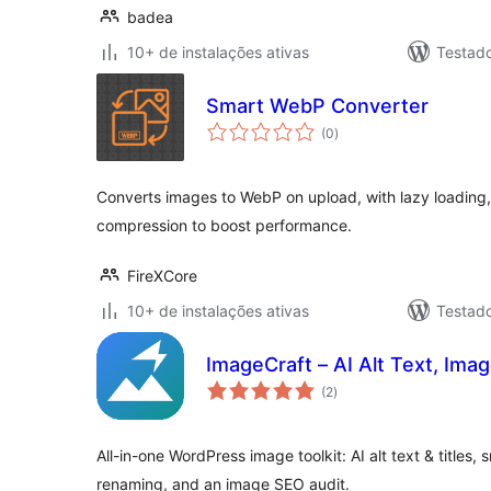
badea
10+ de instalações ativas
Testad
Smart WebP Converter
total
(0
)
de
classificações
Converts images to WebP on upload, with lazy loading,
compression to boost performance.
FireXCore
10+ de instalações ativas
Testad
ImageCraft – AI Alt Text, Im
total
(2
)
de
classificações
All-in-one WordPress image toolkit: AI alt text & titles
renaming, and an image SEO audit.