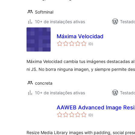
Softminal
10+ de instalações ativas
Testad
Máxima Velocidad
total
(0
)
de
classificações
Máxima Velocidad cambia tus imágenes destacadas al
ni JS. No borra ninguna imagen, y siempre permite de
concreta
10+ de instalações ativas
Testad
AAWEB Advanced Image Resi
total
(0
)
de
classificações
Resize Media Library images with padding, social pres