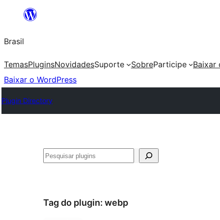
Pular
para
Brasil
o
conteúdo
Temas
Plugins
Novidades
Suporte
Sobre
Participe
Baixar
Baixar o WordPress
Plugin Directory
Pesquisar
Tag do plugin:
webp