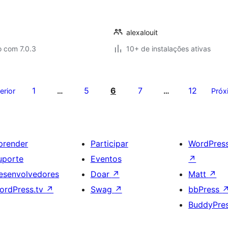
alexalouit
o com 7.0.3
10+ de instalações ativas
1
5
6
7
12
erior
…
…
Próx
prender
Participar
WordPres
uporte
Eventos
↗
esenvolvedores
Doar
↗
Matt
↗
ordPress.tv
↗
Swag
↗
bbPress
BuddyPre