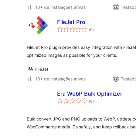
10+ de instalações ativas
Testad
FileJet Pro
total
(0
)
de
classificações
FileJet Pro plugin provides easy integration with FileJe
optimized images as possible for your clients.
FileJet
10+ de instalações ativas
Testad
Era WebP Bulk Optimizer
total
(0
)
de
classificações
Bulk convert JPG and PNG uploads to WebP, update co
WooCommerce media IDs safely, and keep rollback ba