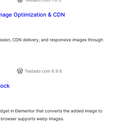
mage Optimization & CDN
tal
e
assificações
ssion, CDN delivery, and responsive images through
Testado com 6.9.6
lock
tal
e
assificações
idget in Elementor that converts the added image to
e browser supports webp images.