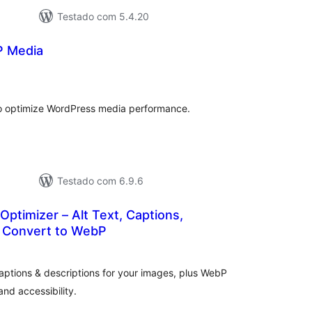
Testado com 5.4.20
P Media
tal
e
assificações
o optimize WordPress media performance.
Testado com 6.9.6
ptimizer – Alt Text, Captions,
& Convert to WebP
tal
e
assificações
aptions & descriptions for your images, plus WebP
nd accessibility.