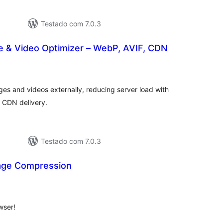
Testado com 7.0.3
e & Video Optimizer – WebP, AVIF, CDN
tal
e
assificações
es and videos externally, reducing server load with
 CDN delivery.
Testado com 7.0.3
age Compression
tal
e
assificações
wser!