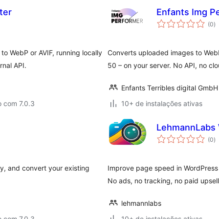
ter
Enfants Img P
to
(0
)
d
cl
o WebP or AVIF, running locally
Converts uploaded images to WebP 
rnal API.
50 – on your server. No API, no clou
Enfants Terribles digital GmbH
o com 7.0.3
10+ de instalações ativas
LehmannLabs 
to
(0
)
d
cl
y, and convert your existing
Improve page speed in WordPress w
No ads, no tracking, no paid upsell
lehmannlabs
o com 7.0.3
10+ de instalações ativas