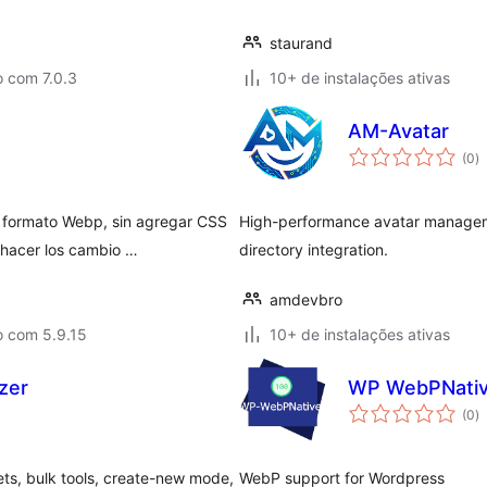
staurand
o com 7.0.3
10+ de instalações ativas
AM-Avatar
to
(0
)
d
cl
 formato Webp, sin agregar CSS
High-performance avatar managem
shacer los cambio …
directory integration.
amdevbro
o com 5.9.15
10+ de instalações ativas
zer
WP WebPNati
to
(0
)
d
cl
ets, bulk tools, create-new mode,
WebP support for Wordpress