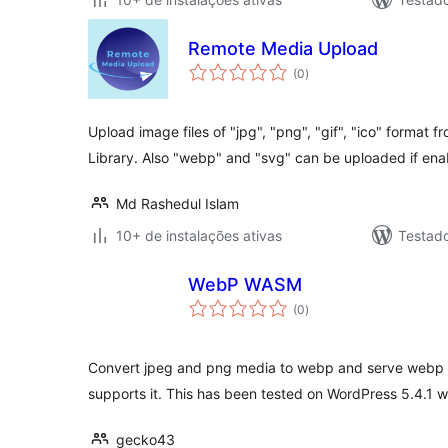
Remote Media Upload
total
(0
)
de
classificações
Upload image files of "jpg", "png", "gif", "ico" format 
Library. Also "webp" and "svg" can be uploaded if ena
Md Rashedul Islam
10+ de instalações ativas
Testado
WebP WASM
total
(0
)
de
classificações
Convert jpeg and png media to webp and serve webp
supports it. This has been tested on WordPress 5.4.1 wi
gecko43