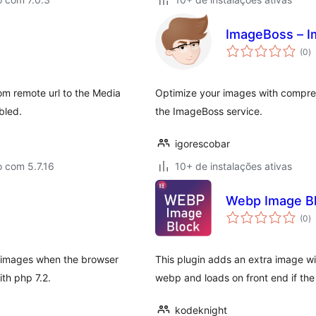
ImageBoss – I
to
(0
)
d
cl
from remote url to the Media
Optimize your images with compre
bled.
the ImageBoss service.
igorescobar
 com 5.7.16
10+ de instalações ativas
Webp Image B
to
(0
)
d
cl
 images when the browser
This plugin adds an extra image w
th php 7.2.
webp and loads on front end if th
kodeknight