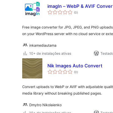
imagIn – WebP & AVIF Conver
total
(0
)
de
classificações
Free image converter for JPG, JPEG, and PNG uploads t
on your WordPress server with no cloud service or exte
inkamediautama
10+ de instalações ativas
Testad
Nik Images Auto Convert
total
(0
)
de
classificações
Convert uploads to WebP or AVIF with adjustable qualit
media library without breaking published pages.
Dmytro Nikolaienko
10+ de instalações ativas
Testad