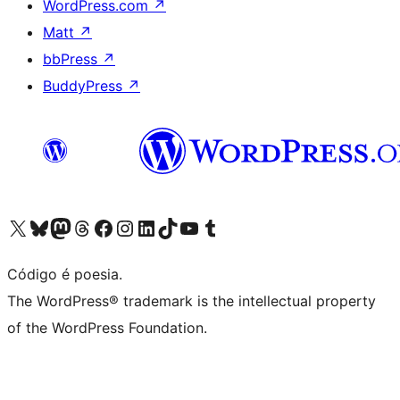
WordPress.com
↗
Matt
↗
bbPress
↗
BuddyPress
↗
Acessar nossa conta do X (antigo Twitter)
Acessar nossa conta do Bluesky
Acessar nossa conta do Mastodon
Acessar nossa conta do Threads
Acessar nossa página do Facebook
Acessar nossa conta do Instagram
Acessar nossa conta do LinkedIn
Acessar nossa conta do TikTok
Acessar nosso canal do YouTube
Acessar nossa conta no Tumblr
Código é poesia.
The WordPress® trademark is the intellectual property
of the WordPress Foundation.