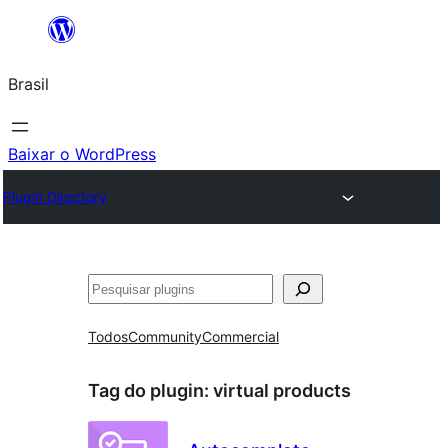
Pular
para
Brasil
o
conteúdo
Baixar o WordPress
Plugin Directory
Pesquisar
Todos
Community
Commercial
Tag do plugin:
virtual products