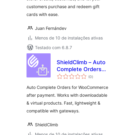
customers purchase and redeem gift
cards with ease.
Juan Fernándev
Menos de 10 de instalações ativas
Testado com 6.8.7
ShieldClimb – Auto
Complete Orders
total
for WooCommerce
(0
)
de
classificações
Auto Complete Orders for WooCommerce
after payment. Works with downloadable
& virtual products. Fast, lightweight &
compatible with gateways.
ShieldClimb
Menos de 10 de instalações ativas