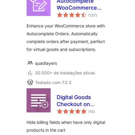
Autocomplete
WooCommerce
total
Orders
(137
)
de
classificações
Enhance your WooCommerce store with
Autocomplete Orders. Automatically
complete orders after payment, perfect
for virtual goods and subscriptions.
quadlayers
30.000+ de instalações ativas
Testado com 7.0.3
Digital Goods
Checkout on
total
WooCommerce
(10
)
de
classificações
Hide billing fields when have only digital
products in the cart