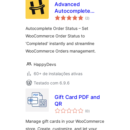
Advanced
Autocomplete
total
Orders for
(2
)
de
classificações
WooCommerce –
Autocomplete Order Status – Set
By HappyDevs
WooCommerce Order Status to
'Completed' instantly and streamline
WooCommerce Orders management.
HappyDevs
60+ de instalações ativas
Testado com 6.9.6
Gift Card PDF and
QR
total
(0
)
de
classificações
Manage gift cards in your WooCommerce
store. Create, customize, and let your