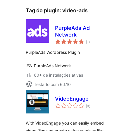
Tag do plugin:
video-ads
PurpleAds Ad
Network
total
(1
)
de
classificações
PurpleAds Wordpress Plugin
PurpleAds Network
60+ de instalações ativas
Testado com 6.1.10
VideoEngage
total
(0
)
de
classificações
With VideoEngage you can easily embed
video files and create video overlays like