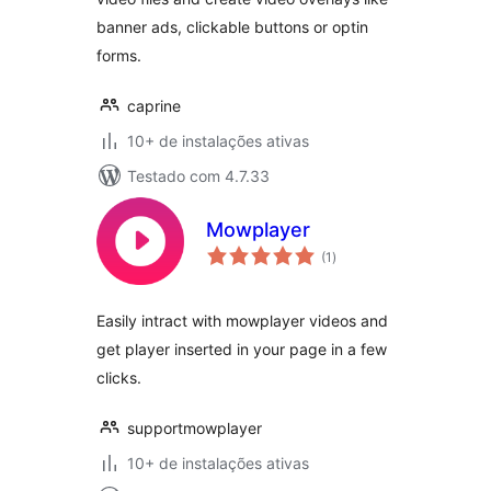
banner ads, clickable buttons or optin
forms.
caprine
10+ de instalações ativas
Testado com 4.7.33
Mowplayer
total
(1
)
de
classificações
Easily intract with mowplayer videos and
get player inserted in your page in a few
clicks.
supportmowplayer
10+ de instalações ativas