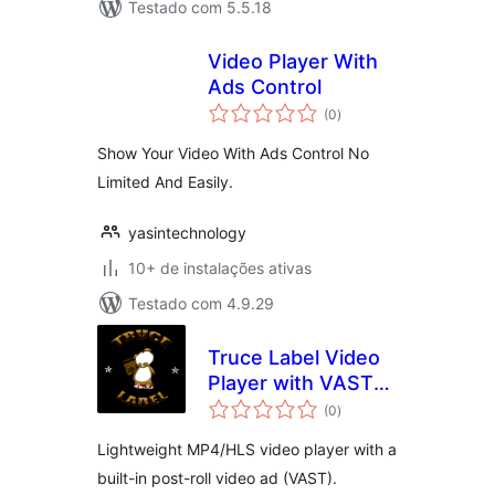
Testado com 5.5.18
Video Player With
Ads Control
total
(0
)
de
classificações
Show Your Video With Ads Control No
Limited And Easily.
yasintechnology
10+ de instalações ativas
Testado com 4.9.29
Truce Label Video
Player with VAST
total
Ads
(0
)
de
classificações
Lightweight MP4/HLS video player with a
built-in post-roll video ad (VAST).