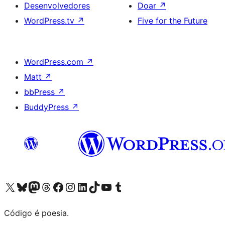
Desenvolvedores
Doar
↗
WordPress.tv
↗
Five for the Future
WordPress.com
↗
Matt
↗
bbPress
↗
BuddyPress
↗
Acessar nossa conta do X (antigo Twitter)
Acessar nossa conta do Bluesky
Acessar nossa conta do Mastodon
Acessar nossa conta do Threads
Acessar nossa página do Facebook
Acessar nossa conta do Instagram
Acessar nossa conta do LinkedIn
Acessar nossa conta do TikTok
Acessar nosso canal do YouTube
Acessar nossa conta no Tumblr
Código é poesia.