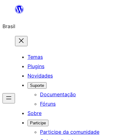
Pular
para
Brasil
o
conteúdo
Temas
Plugins
Novidades
Suporte
Documentação
Fóruns
Sobre
Participe
Participe da comunidade