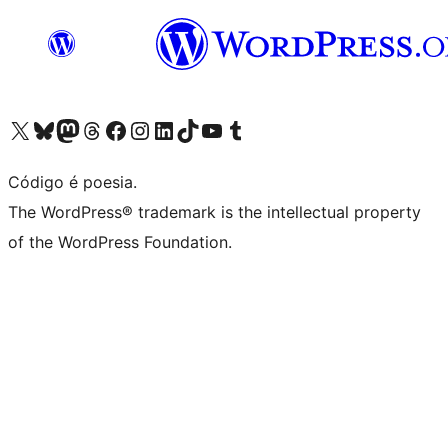
Acessar nossa conta do X (antigo Twitter)
Acessar nossa conta do Bluesky
Acessar nossa conta do Mastodon
Acessar nossa conta do Threads
Acessar nossa página do Facebook
Acessar nossa conta do Instagram
Acessar nossa conta do LinkedIn
Acessar nossa conta do TikTok
Acessar nosso canal do YouTube
Acessar nossa conta no Tumblr
Código é poesia.
The WordPress® trademark is the intellectual property
of the WordPress Foundation.