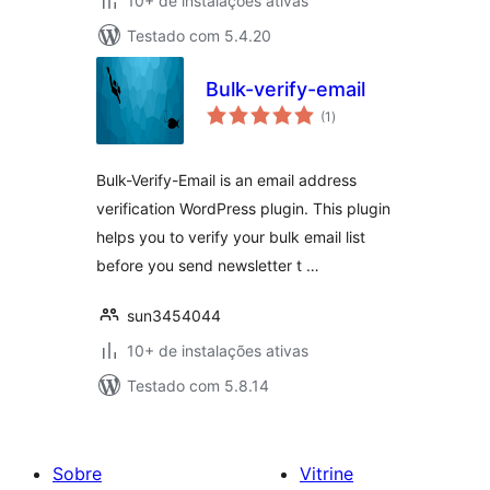
10+ de instalações ativas
Testado com 5.4.20
Bulk-verify-email
total
(1
)
de
classificações
Bulk-Verify-Email is an email address
verification WordPress plugin. This plugin
helps you to verify your bulk email list
before you send newsletter t …
sun3454044
10+ de instalações ativas
Testado com 5.8.14
Sobre
Vitrine