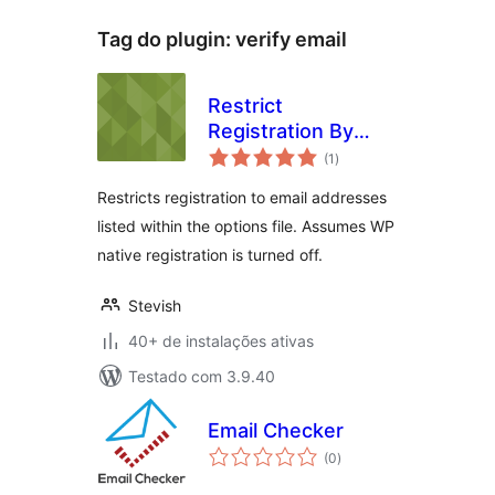
Tag do plugin:
verify email
Restrict
Registration By
total
Email for WP-
(1
)
de
classificações
Members
Restricts registration to email addresses
listed within the options file. Assumes WP
native registration is turned off.
Stevish
40+ de instalações ativas
Testado com 3.9.40
Email Checker
total
(0
)
de
classificações