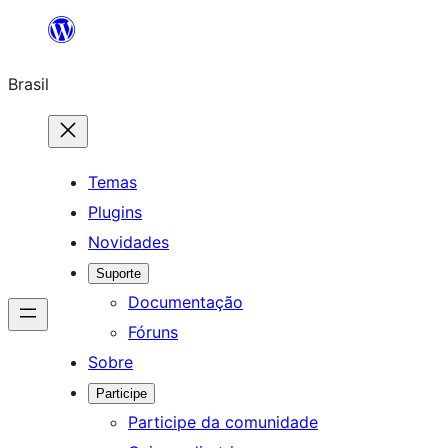
Pular
para
Brasil
o
conteúdo
Temas
Plugins
Novidades
Suporte
Documentação
Fóruns
Sobre
Participe
Participe da comunidade