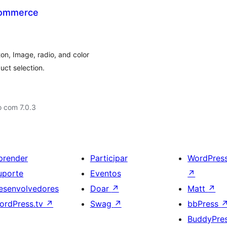
Commerce
n, Image, radio, and color
uct selection.
o com 7.0.3
prender
Participar
WordPres
uporte
Eventos
↗
esenvolvedores
Doar
↗
Matt
↗
ordPress.tv
↗
Swag
↗
bbPress
BuddyPre