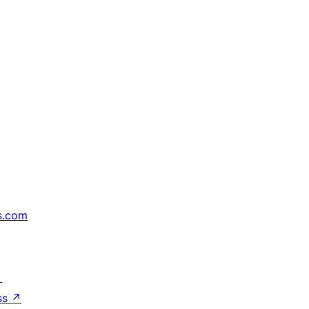
s.com
↗
ss
↗