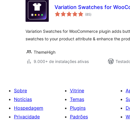
Variation Swatches for Woo
total
(85
)
de
classificações
Variation Swatches for WooCommerce plugin adds butto
swatches to your product attribute & enhance the prod
ThemeHigh
9.000+ de instalações ativas
Testad
Sobre
Vitrine
A
Notícias
Temas
S
Hospedagem
Plugins
D
Privacidade
Padrões
W