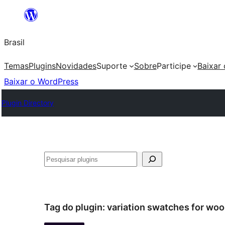
Pular
para
Brasil
o
conteúdo
Temas
Plugins
Novidades
Suporte
Sobre
Participe
Baixar
Baixar o WordPress
Plugin Directory
Pesquisar
Tag do plugin:
variation swatches for w