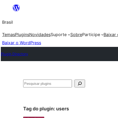
Pular
para
Brasil
o
conteúdo
Temas
Plugins
Novidades
Suporte
Sobre
Participe
Baixar
Baixar o WordPress
Plugin Directory
Pesquisar
Tag do plugin:
users