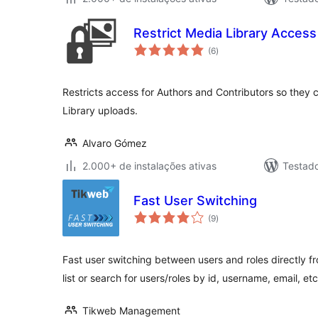
Restrict Media Library Access
total
(6
)
de
classificações
Restricts access for Authors and Contributors so they 
Library uploads.
Alvaro Gómez
2.000+ de instalações ativas
Testad
Fast User Switching
total
(9
)
de
classificações
Fast user switching between users and roles directly f
list or search for users/roles by id, username, email, etc
Tikweb Management