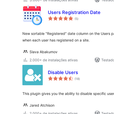
Users Registration Date
total
(5
)
de
classificações
New sortable "Registered" date column on the Users p
when each user has registered on a site.
Slava Abakumov
2.000+ de instalações ativas
Testad
Disable Users
total
(18
)
de
classificações
This plugin gives you the ability to disable specific user
Jared Atchison
2.000+ de instalações ativas
Testad