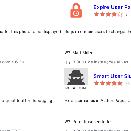
Expire User P
to
(5
)
d
cl
nd for this photo to be displayed
Require certain users to change th
Matt Miller
o com 4.6.30
3.000+ de instalações ativas
Smart User Sl
t
(55
)
c
 a great tool for debugging
Hide usernames in Author Pages U
Peter Raschendorfer
o com 7.0.3
3.000+ de instalações ativas