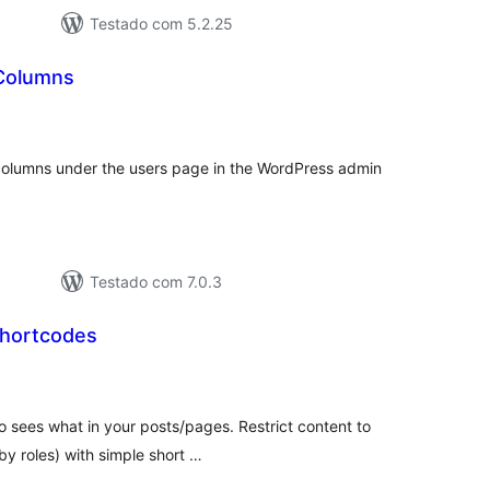
Testado com 5.2.25
Columns
tal
e
assificações
columns under the users page in the WordPress admin
Testado com 7.0.3
Shortcodes
otal
de
lassificações
o sees what in your posts/pages. Restrict content to
 by roles) with simple short …