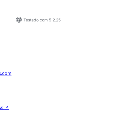
Testado com 5.2.25
s.com
↗
ss
↗