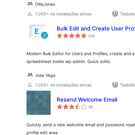
OllieJones
1.000+ de instalações ativas
Testad
Bulk Edit and Create User Pro
total
(19
)
de
classificações
Modern Bulk Editor for Users and Profiles, create and e
spreadsheet inside wp-admin. Quick edits.
Jose Vega
1.000+ de instalações ativas
Testad
Resend Welcome Email
total
(9
)
de
classificações
Quickly send a new welcome email and password reset l
profile edit area.