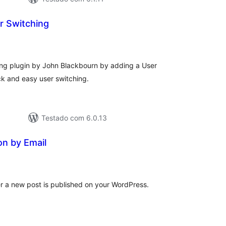
r Switching
otal
e
lassificações
ing plugin by John Blackbourn by adding a User
ck and easy user switching.
Testado com 6.0.13
on by Email
otal
de
classificações
r a new post is published on your WordPress.