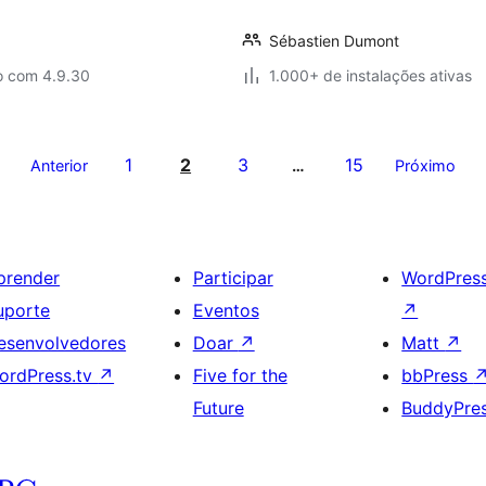
Sébastien Dumont
o com 4.9.30
1.000+ de instalações ativas
1
2
3
15
Anterior
…
Próximo
prender
Participar
WordPres
uporte
Eventos
↗
esenvolvedores
Doar
↗
Matt
↗
ordPress.tv
↗
Five for the
bbPress
Future
BuddyPre