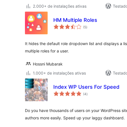
2.000+ de instalações ativas
Testad
HM Multiple Roles
total
(5
)
de
classificações
It hides the default role dropdown list and displays a li
multiple roles for a user.
Hossni Mubarak
1.000+ de instalações ativas
Testad
Index WP Users For Speed
total
(4
)
de
classificações
Do you have thousands of users on your WordPress sit
authors more easily. Speed up your laggy dashboard.