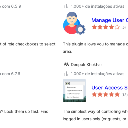
o com 6.5.9
1.000+ de instalações ativas
Manage User 
to
(5
)
d
cl
st of role checkboxes to select
This plugin allows you to manage 
area.
Deepak Khokhar
o com 6.7.6
1.000+ de instalações ativas
User Access 
t
(13
)
c
e? Look them up fast. Find
The simplest way of controlling wh
logged in users only (or guests, or