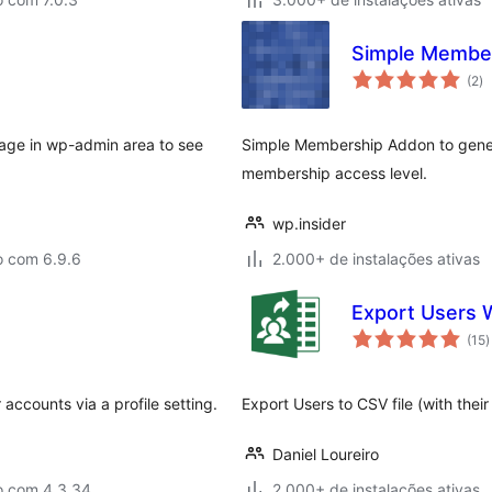
Simple Membe
to
(2
)
d
cl
age in wp-admin area to see
Simple Membership Addon to genera
membership access level.
wp.insider
o com 6.9.6
2.000+ de instalações ativas
Export Users 
t
(15
)
d
c
 accounts via a profile setting.
Export Users to CSV file (with thei
Daniel Loureiro
o com 4.3.34
2.000+ de instalações ativas