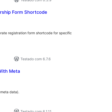
rship Form Shortcode
tal
e
assificações
te registration form shortcode for specific
Testado com 6.7.6
With Meta
otal
e
lassificações
r meta data).
Testado com 6.1.11