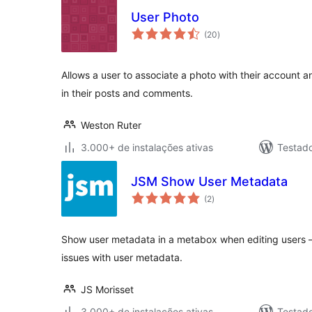
User Photo
total
(20
)
de
classificações
Allows a user to associate a photo with their account a
in their posts and comments.
Weston Ruter
3.000+ de instalações ativas
Testad
JSM Show User Metadata
total
(2
)
de
classificações
Show user metadata in a metabox when editing users –
issues with user metadata.
JS Morisset
3.000+ de instalações ativas
Testad