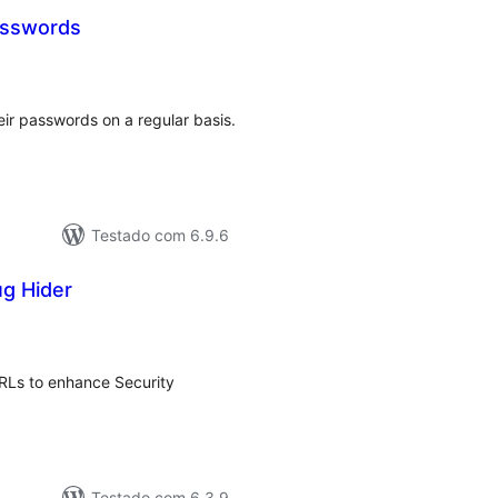
asswords
tal
e
assificações
eir passwords on a regular basis.
Testado com 6.9.6
ug Hider
otal
de
lassificações
RLs to enhance Security
Testado com 6.3.9