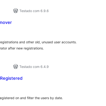
Testado com 6.9.6
mover
otal
e
lassificações
egistrations and other old, unused user accounts.
ator after new registrations.
Testado com 6.4.9
 Registered
tal
e
assificações
egistered on and filter the users by date.