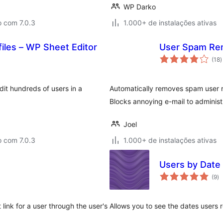
WP Darko
o com 7.0.3
1.000+ de instalações ativas
files – WP Sheet Editor
User Spam Re
t
(18
)
d
c
dit hundreds of users in a
Automatically removes spam user r
Blocks annoying e-mail to administr
Joel
o com 7.0.3
1.000+ de instalações ativas
Users by Date
to
(9
)
d
cl
ink for a user through the user's
Allows you to see the dates users r