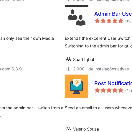
Admin Bar Use
t
(12
)
d
c
can only see their own Media
Extends the excellent User Switch
Switching to the admin bar for qui
Saad Iqbal
o com 6.3.9
2.000+ de instalações ativas
Post Notificati
t
(24
)
rom the admin bar – switch from a
Send an email to all users wheneve
.
Valerio Souza