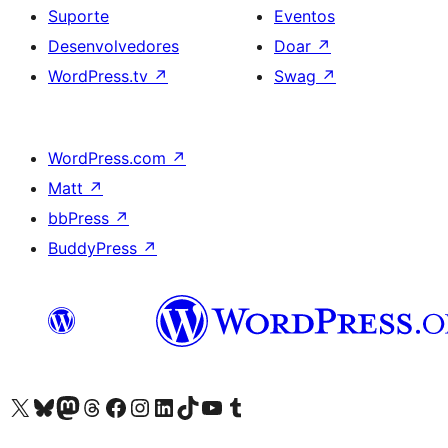
Suporte
Eventos
Desenvolvedores
Doar
↗
WordPress.tv
↗
Swag
↗
WordPress.com
↗
Matt
↗
bbPress
↗
BuddyPress
↗
Acessar nossa conta do X (antigo Twitter)
Acessar nossa conta do Bluesky
Acessar nossa conta do Mastodon
Acessar nossa conta do Threads
Acessar nossa página do Facebook
Acessar nossa conta do Instagram
Acessar nossa conta do LinkedIn
Acessar nossa conta do TikTok
Acessar nosso canal do YouTube
Acessar nossa conta no Tumblr