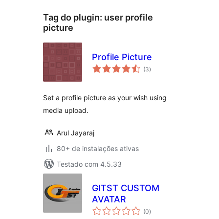
Tag do plugin:
user profile
picture
Profile Picture
total
(3
)
de
classificações
Set a profile picture as your wish using
media upload.
Arul Jayaraj
80+ de instalações ativas
Testado com 4.5.33
GITST CUSTOM
AVATAR
total
(0
)
de