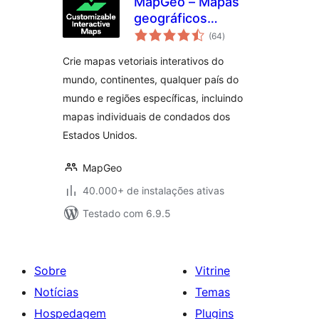
MapGeo – Mapas
geográficos
total
interativos
(64
)
de
classificações
Crie mapas vetoriais interativos do
mundo, continentes, qualquer país do
mundo e regiões específicas, incluindo
mapas individuais de condados dos
Estados Unidos.
MapGeo
40.000+ de instalações ativas
Testado com 6.9.5
Sobre
Vitrine
Notícias
Temas
Hospedagem
Plugins