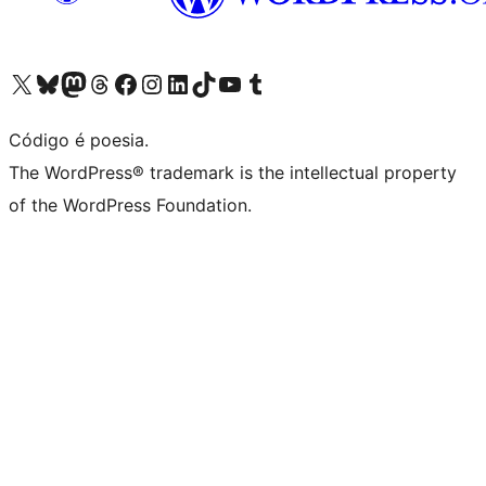
Acessar nossa conta do X (antigo Twitter)
Acessar nossa conta do Bluesky
Acessar nossa conta do Mastodon
Acessar nossa conta do Threads
Acessar nossa página do Facebook
Acessar nossa conta do Instagram
Acessar nossa conta do LinkedIn
Acessar nossa conta do TikTok
Acessar nosso canal do YouTube
Acessar nossa conta no Tumblr
Código é poesia.
The WordPress® trademark is the intellectual property
of the WordPress Foundation.