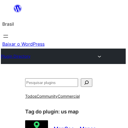
Pular
para
Brasil
o
conteúdo
Baixar o WordPress
Plugin Directory
Pesquisar
Todos
Community
Commercial
Tag do plugin:
us map