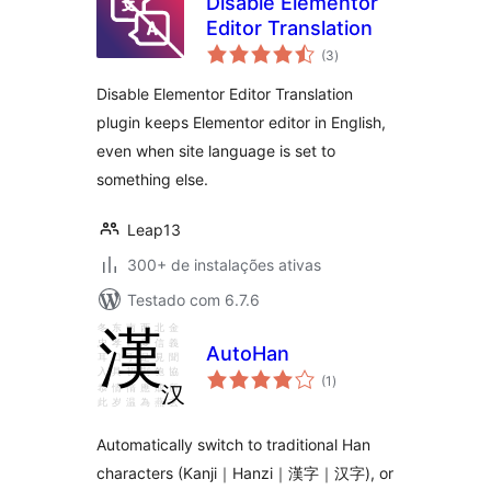
Disable Elementor
Editor Translation
total
(3
)
de
classificações
Disable Elementor Editor Translation
plugin keeps Elementor editor in English,
even when site language is set to
something else.
Leap13
300+ de instalações ativas
Testado com 6.7.6
AutoHan
total
(1
)
de
classificações
Automatically switch to traditional Han
characters (Kanji｜Hanzi｜漢字｜汉字), or