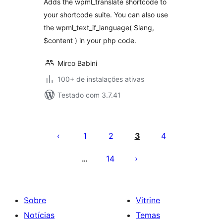
Adds the wpml_translate shortcode to
your shortcode suite. You can also use
the wpml_text_if_language( $lang,
$content ) in your php code.
Mirco Babini
100+ de instalações ativas
Testado com 3.7.41
Paginação
de
1
2
3
4
posts
14
…
Sobre
Vitrine
Notícias
Temas