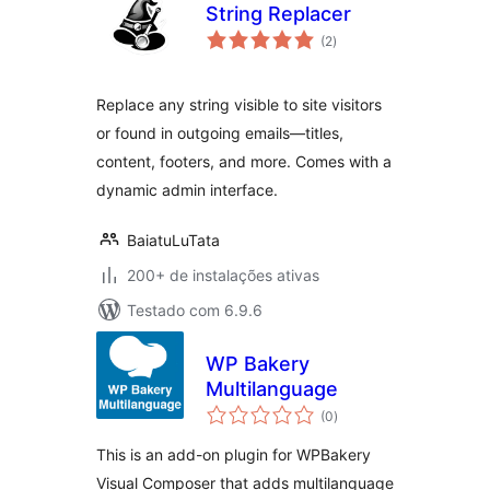
String Replacer
total
(2
)
de
classificações
Replace any string visible to site visitors
or found in outgoing emails—titles,
content, footers, and more. Comes with a
dynamic admin interface.
BaiatuLuTata
200+ de instalações ativas
Testado com 6.9.6
WP Bakery
Multilanguage
total
(0
)
de
classificações
This is an add-on plugin for WPBakery
Visual Composer that adds multilanguage