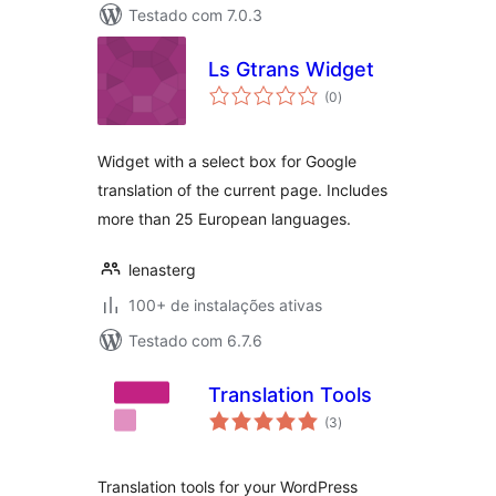
Testado com 7.0.3
Ls Gtrans Widget
total
(0
)
de
classificações
Widget with a select box for Google
translation of the current page. Includes
more than 25 European languages.
lenasterg
100+ de instalações ativas
Testado com 6.7.6
Translation Tools
total
(3
)
de
classificações
Translation tools for your WordPress