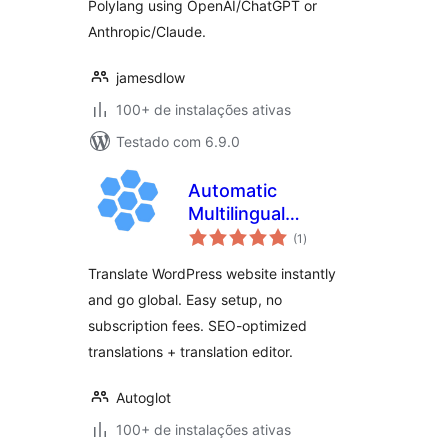
Polylang using OpenAI/ChatGPT or
Anthropic/Claude.
jamesdlow
100+ de instalações ativas
Testado com 6.9.0
Automatic
Multilingual
total
Translation by
(1
)
de
classificações
Autoglot
Translate WordPress website instantly
and go global. Easy setup, no
subscription fees. SEO-optimized
translations + translation editor.
Autoglot
100+ de instalações ativas