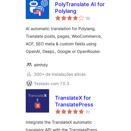
PolyTranslate AI for
Polylang
total
(5
)
de
classificações
AI automatic translation for Polylang.
Translate posts, pages, WooCommerce,
ACF, SEO meta & custom fields using
OpenAI, DeepL, Google or OpenRouter.
almhdy
300+ de instalações ativas
Testado com 7.0.3
TranslateX for
TranslatePress
total
(1
)
de
classificações
Integrate the TranslateX automatic
translator API with the TranslatePress