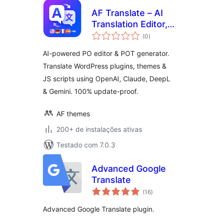
AF Translate – AI
Translation Editor,
total
PO Editor & POT
(0
)
de
classificações
Generator for
AI-powered PO editor & POT generator.
WordPress
Translate WordPress plugins, themes &
JS scripts using OpenAI, Claude, DeepL
& Gemini. 100% update-proof.
AF themes
200+ de instalações ativas
Testado com 7.0.3
Advanced Google
Translate
total
(16
)
de
classificações
Advanced Google Translate plugin.