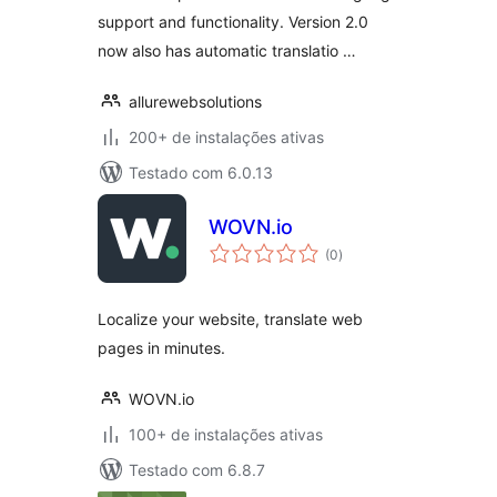
support and functionality. Version 2.0
now also has automatic translatio …
allurewebsolutions
200+ de instalações ativas
Testado com 6.0.13
WOVN.io
total
(0
)
de
classificações
Localize your website, translate web
pages in minutes.
WOVN.io
100+ de instalações ativas
Testado com 6.8.7