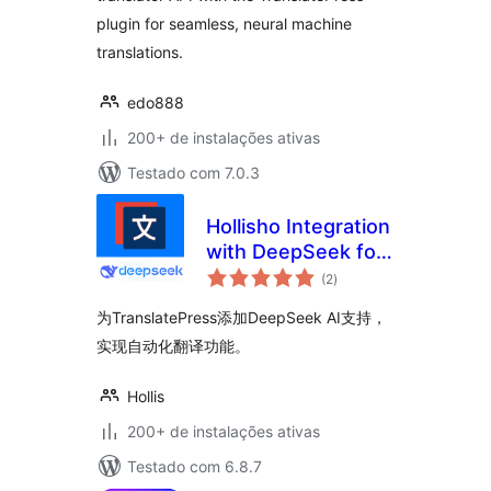
plugin for seamless, neural machine
translations.
edo888
200+ de instalações ativas
Testado com 7.0.3
Hollisho Integration
with DeepSeek for
total
TranslatePress
(2
)
de
classificações
为TranslatePress添加DeepSeek AI支持，
实现自动化翻译功能。
Hollis
200+ de instalações ativas
Testado com 6.8.7