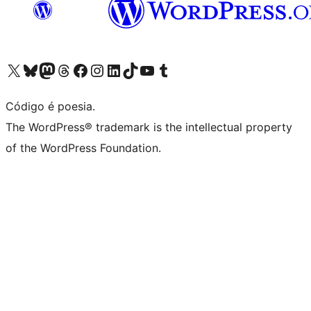
Acessar nossa conta do X (antigo Twitter)
Acessar nossa conta do Bluesky
Acessar nossa conta do Mastodon
Acessar nossa conta do Threads
Acessar nossa página do Facebook
Acessar nossa conta do Instagram
Acessar nossa conta do LinkedIn
Acessar nossa conta do TikTok
Acessar nosso canal do YouTube
Acessar nossa conta no Tumblr
Código é poesia.
The WordPress® trademark is the intellectual property
of the WordPress Foundation.