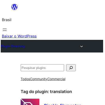
Pular
para
Brasil
o
conteúdo
Baixar o WordPress
Plugin Directory
Pesquisar
Todos
Community
Commercial
Tag do plugin:
translation