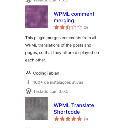
WPML comment
merging
total
(2
)
de
classificações
This plugin merges comments from all
WPML translations of the posts and
pages, so that they all are displayed on
each other.
CodingFabian
100+ de instalações ativas
Testado com 3.0.5
WPML Translate
Shortcode
total
(6
)
de
classificações