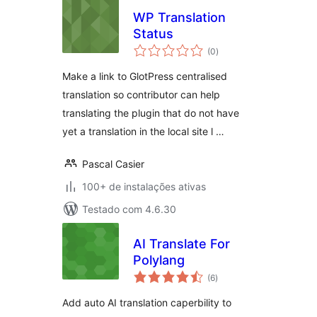
WP Translation
Status
total
(0
)
de
classificações
Make a link to GlotPress centralised
translation so contributor can help
translating the plugin that do not have
yet a translation in the local site l …
Pascal Casier
100+ de instalações ativas
Testado com 4.6.30
AI Translate For
Polylang
total
(6
)
de
classificações
Add auto AI translation caperbility to