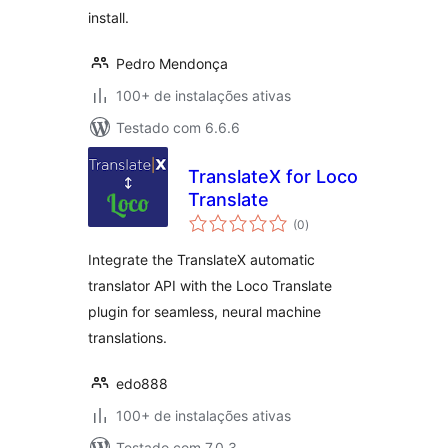
install.
Pedro Mendonça
100+ de instalações ativas
Testado com 6.6.6
TranslateX for Loco
Translate
total
(0
)
de
classificações
Integrate the TranslateX automatic
translator API with the Loco Translate
plugin for seamless, neural machine
translations.
edo888
100+ de instalações ativas
Testado com 7.0.3