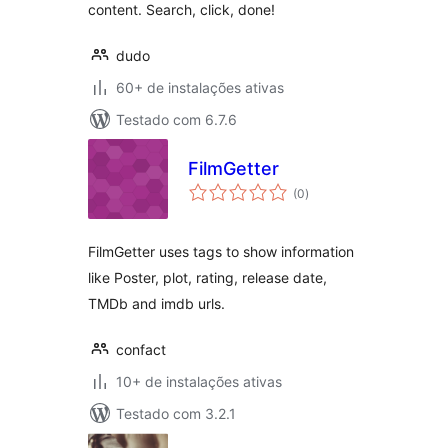
content. Search, click, done!
dudo
60+ de instalações ativas
Testado com 6.7.6
FilmGetter
total
(0
)
de
classificações
FilmGetter uses tags to show information
like Poster, plot, rating, release date,
TMDb and imdb urls.
confact
10+ de instalações ativas
Testado com 3.2.1