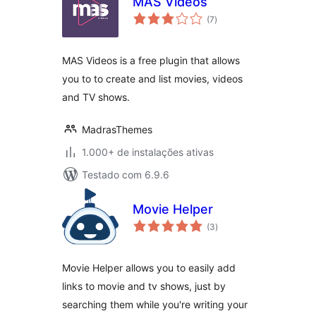
MAS Videos
total
(7
)
de
classificações
MAS Videos is a free plugin that allows
you to to create and list movies, videos
and TV shows.
MadrasThemes
1.000+ de instalações ativas
Testado com 6.9.6
Movie Helper
total
(3
)
de
classificações
Movie Helper allows you to easily add
links to movie and tv shows, just by
searching them while you're writing your