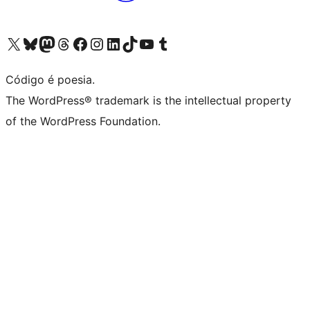
Acessar nossa conta do X (antigo Twitter)
Acessar nossa conta do Bluesky
Acessar nossa conta do Mastodon
Acessar nossa conta do Threads
Acessar nossa página do Facebook
Acessar nossa conta do Instagram
Acessar nossa conta do LinkedIn
Acessar nossa conta do TikTok
Acessar nosso canal do YouTube
Acessar nossa conta no Tumblr
Código é poesia.
The WordPress® trademark is the intellectual property
of the WordPress Foundation.