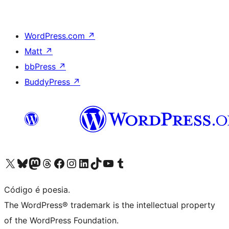
WordPress.com
↗
Matt
↗
bbPress
↗
BuddyPress
↗
Acessar nossa conta do X (antigo Twitter)
Acessar nossa conta do Bluesky
Acessar nossa conta do Mastodon
Acessar nossa conta do Threads
Acessar nossa página do Facebook
Acessar nossa conta do Instagram
Acessar nossa conta do LinkedIn
Acessar nossa conta do TikTok
Acessar nosso canal do YouTube
Acessar nossa conta no Tumblr
Código é poesia.
The WordPress® trademark is the intellectual property
of the WordPress Foundation.