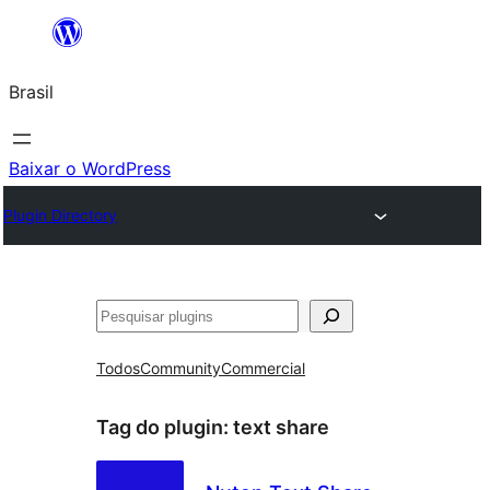
Pular
para
Brasil
o
conteúdo
Baixar o WordPress
Plugin Directory
Pesquisar
Todos
Community
Commercial
Tag do plugin:
text share