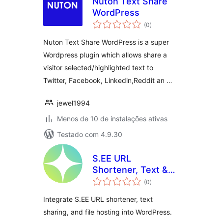
Nuton Text Share
WordPress
total
(0
)
de
classificações
Nuton Text Share WordPress is a super
Wordpress plugin which allows share a
visitor selected/highlighted text to
Twitter, Facebook, Linkedin,Reddit an …
jewel1994
Menos de 10 de instalações ativas
Testado com 4.9.30
S.EE URL
Shortener, Text &
total
File Sharing
(0
)
de
classificações
Integrate S.EE URL shortener, text
sharing, and file hosting into WordPress.