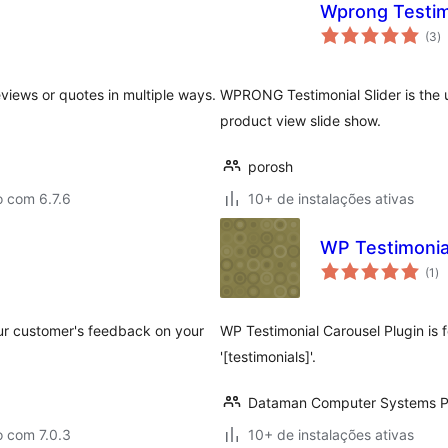
Wprong Testimo
to
(3
)
d
cl
eviews or quotes in multiple ways.
WPRONG Testimonial Slider is the ul
product view slide show.
porosh
o com 6.7.6
10+ de instalações ativas
WP Testimonia
to
(1
)
de
cl
your customer's feedback on your
WP Testimonial Carousel Plugin is 
'[testimonials]'.
Dataman Computer Systems Pv
o com 7.0.3
10+ de instalações ativas