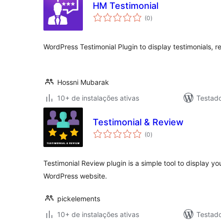
HM Testimonial
total
(0
)
de
classificações
WordPress Testimonial Plugin to display testimonials, r
Hossni Mubarak
10+ de instalações ativas
Testad
Testimonial & Review
total
(0
)
de
classificações
Testimonial Review plugin is a simple tool to display 
WordPress website.
pickelements
10+ de instalações ativas
Testad