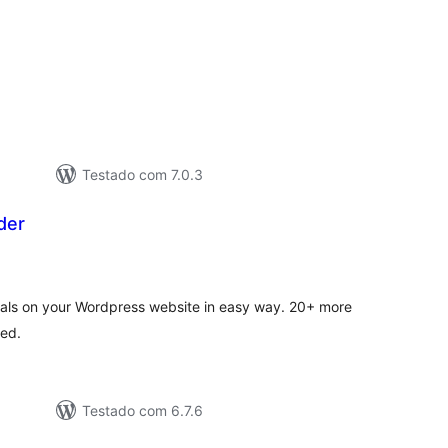
tal
e
assificações
Testado com 7.0.3
der
tal
assificações
nials on your Wordpress website in easy way. 20+ more
ded.
Testado com 6.7.6