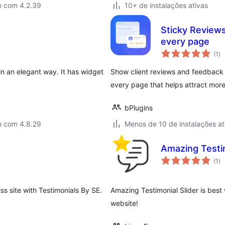
o com 4.2.39
10+ de instalações ativas
Sticky Reviews
every page
to
(1
)
de
cl
 in an elegant way. It has widget
Show client reviews and feedback in
every page that helps attract mor
bPlugins
o com 4.8.29
Menos de 10 de instalações at
Amazing Testim
to
(1
)
de
cl
ss site with Testimonials By SE.
Amazing Testimonial Slider is best
website!