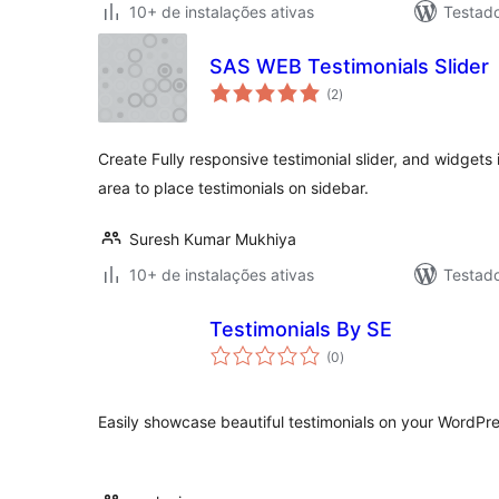
10+ de instalações ativas
Testad
SAS WEB Testimonials Slider
total
(2
)
de
classificações
Create Fully responsive testimonial slider, and widgets
area to place testimonials on sidebar.
Suresh Kumar Mukhiya
10+ de instalações ativas
Testad
Testimonials By SE
total
(0
)
de
classificações
Easily showcase beautiful testimonials on your WordPre