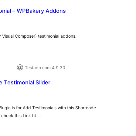
onial – WPBakery Addons
tal
e
assificações
 Visual Composer) testimonial addons.
Testado com 4.9.30
 Testimonial Slider
tal
e
assificações
lugin is for Add Testimonials with this Shortcode
e check this Link ht …