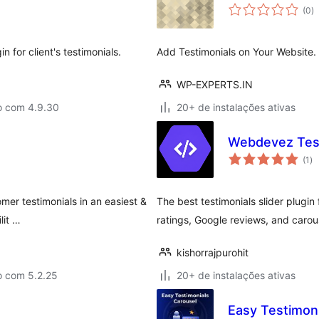
to
(0
)
d
cl
 for client's testimonials.
Add Testimonials on Your Website.
WP-EXPERTS.IN
o com 4.9.30
20+ de instalações ativas
Webdevez Testi
to
(1
)
de
cl
mer testimonials in an easiest &
The best testimonials slider plugin 
lit …
ratings, Google reviews, and caro
kishorrajpurohit
o com 5.2.25
20+ de instalações ativas
Easy Testimoni