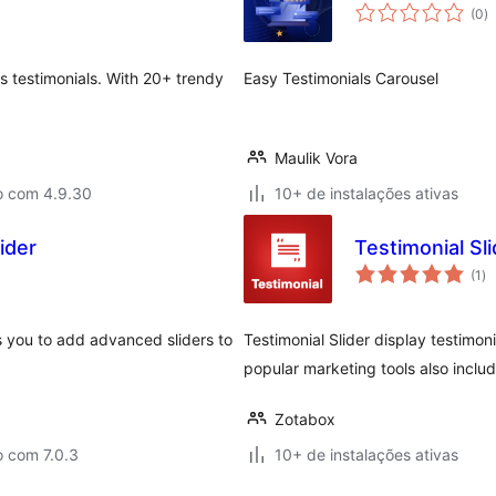
to
(0
)
d
cl
s testimonials. With 20+ trendy
Easy Testimonials Carousel
Maulik Vora
o com 4.9.30
10+ de instalações ativas
ider
Testimonial Sli
to
(1
)
de
cl
es you to add advanced sliders to
Testimonial Slider display testimo
popular marketing tools also inclu
Zotabox
o com 7.0.3
10+ de instalações ativas