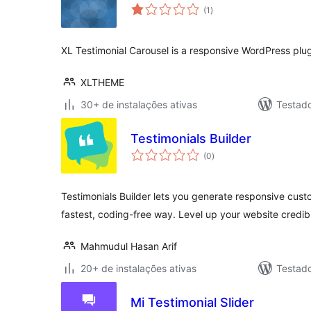
total
(1
)
de
classificações
XL Testimonial Carousel is a responsive WordPress plugin
XLTHEME
30+ de instalações ativas
Testad
Testimonials Builder
total
(0
)
de
classificações
Testimonials Builder lets you generate responsive custo
fastest, coding-free way. Level up your website credibi
Mahmudul Hasan Arif
20+ de instalações ativas
Testad
Mi Testimonial Slider