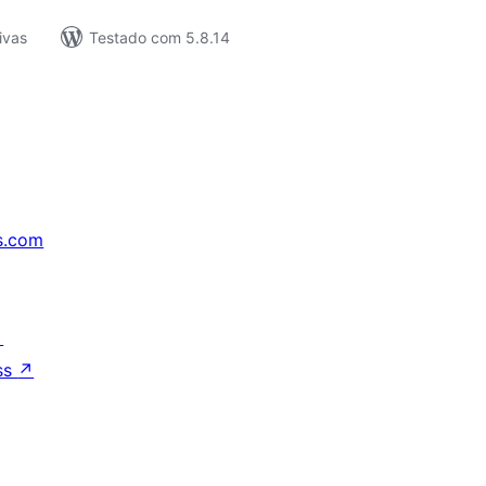
ivas
Testado com 5.8.14
s.com
↗
ss
↗