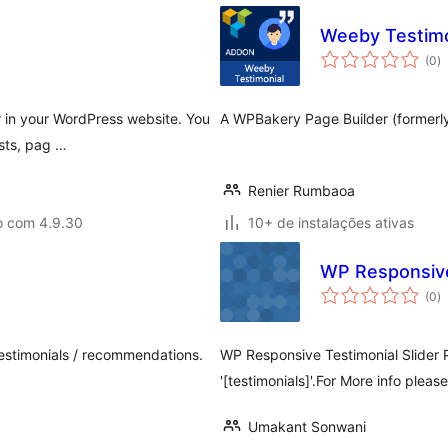
Weeby Testim
to
(0
)
d
cl
er in your WordPress website. You
A WPBakery Page Builder (formerly
sts, pag …
Renier Rumbaoa
o com 4.9.30
10+ de instalações ativas
WP Responsive
to
(0
)
d
cl
 testimonials / recommendations.
WP Responsive Testimonial Slider P
'[testimonials]'.For More info pleas
Umakant Sonwani