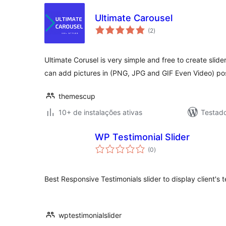
Ultimate Carousel
total
(2
)
de
classificações
Ultimate Corusel is very simple and free to create slid
can add pictures in (PNG, JPG and GIF Even Video) po
themescup
10+ de instalações ativas
Testad
WP Testimonial Slider
total
(0
)
de
classificações
Best Responsive Testimonials slider to display client's
wptestimonialslider