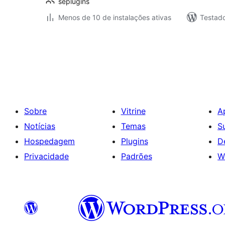
seplugins
Menos de 10 de instalações ativas
Testad
Paginação
de
posts
Sobre
Vitrine
A
Notícias
Temas
S
Hospedagem
Plugins
D
Privacidade
Padrões
W