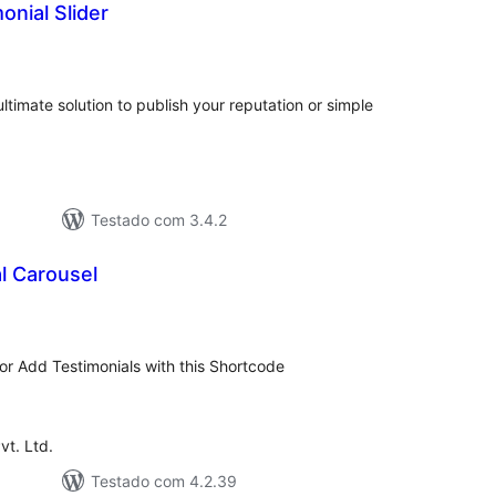
nial Slider
tal
e
assificações
timate solution to publish your reputation or simple
Testado com 3.4.2
l Carousel
tal
assificações
for Add Testimonials with this Shortcode
t. Ltd.
Testado com 4.2.39