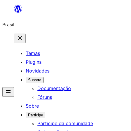
Pular
para
Brasil
o
conteúdo
Temas
Plugins
Novidades
Suporte
Documentação
Fóruns
Sobre
Participe
Participe da comunidade