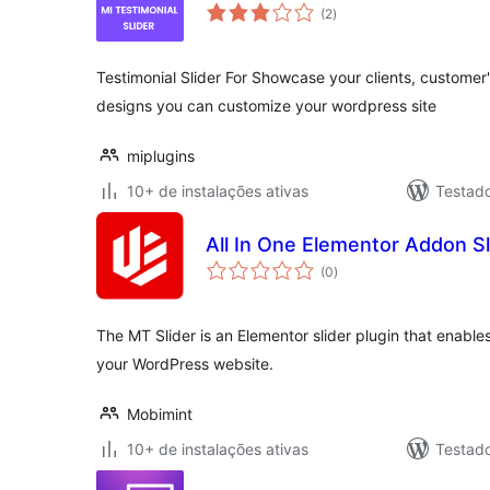
total
(2
)
de
classificações
Testimonial Slider For Showcase your clients, customer'
designs you can customize your wordpress site
miplugins
10+ de instalações ativas
Testad
All In One Elementor Addon Sl
total
(0
)
de
classificações
The MT Slider is an Elementor slider plugin that enabl
your WordPress website.
Mobimint
10+ de instalações ativas
Testad