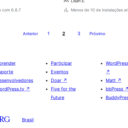
Lisan E.
o com 6.8.7
Menos de 10 de instalações at
1
2
3
Anterior
Próximo
prender
Participar
WordPres
uporte
Eventos
↗
esenvolvedores
Doar
↗
Matt
↗
ordPress.tv
↗
Five for the
bbPress
Future
BuddyPre
Brasil