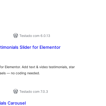
tal
e
assificações
Testado com 6.0.13
monials Slider for Elementor
tal
assificações
for Elementor. Add text & video testimonials, star
usels — no coding needed.
Testado com 7.0.3
als Carousel