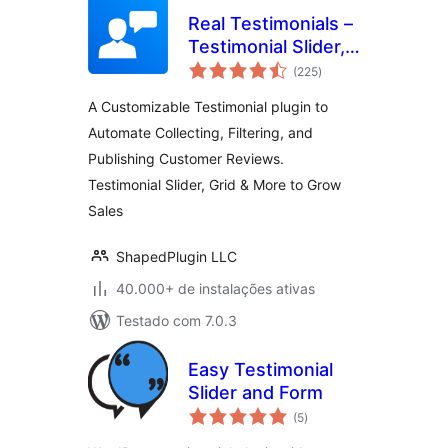
Real Testimonials –
Testimonial Slider,
total
Collect Customer
(225
)
de
classificações
Reviews and Video
A Customizable Testimonial plugin to
Testimonials
Automate Collecting, Filtering, and
Publishing Customer Reviews.
Testimonial Slider, Grid & More to Grow
Sales
ShapedPlugin LLC
40.000+ de instalações ativas
Testado com 7.0.3
Easy Testimonial
Slider and Form
total
(5
)
de
classificações