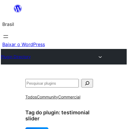
Pular
para
Brasil
o
conteúdo
Baixar o WordPress
Plugin Directory
Pesquisar
Todos
Community
Commercial
Tag do plugin:
testimonial
slider