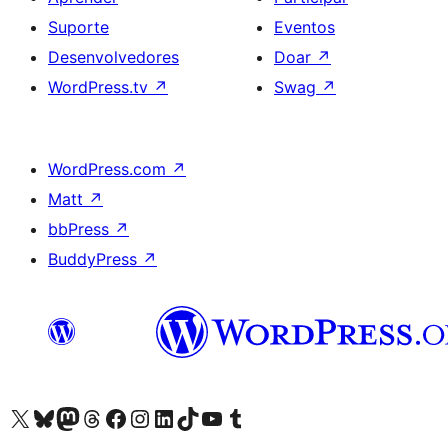
Suporte
Eventos
Desenvolvedores
Doar
↗
WordPress.tv
↗
Swag
↗
WordPress.com
↗
Matt
↗
bbPress
↗
BuddyPress
↗
Acessar nossa conta do X (antigo Twitter)
Acessar nossa conta do Bluesky
Acessar nossa conta do Mastodon
Acessar nossa conta do Threads
Acessar nossa página do Facebook
Acessar nossa conta do Instagram
Acessar nossa conta do LinkedIn
Acessar nossa conta do TikTok
Acessar nosso canal do YouTube
Acessar nossa conta no Tumblr