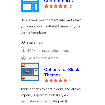
Content Parts
total
(2
)
de
classificações
Divide your post content into parts that
you can show in different areas of your
theme templates.
Ben Huson
300+ de instalações ativas
Testado com 4.9.29
Options for Block
Themes
total
(4
)
de
classificações
Adds options to core blocks and allows
import / export of global styles,
templates and template parts!