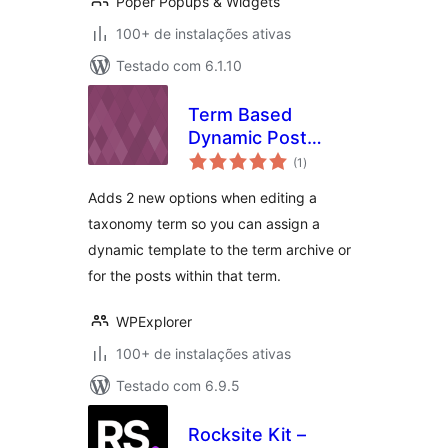
Poper Popups & Widgets
100+ de instalações ativas
Testado com 6.1.10
Term Based
Dynamic Post
total
Templates for Total
(1
)
de
classificações
Adds 2 new options when editing a
taxonomy term so you can assign a
dynamic template to the term archive or
for the posts within that term.
WPExplorer
100+ de instalações ativas
Testado com 6.9.5
Rocksite Kit –