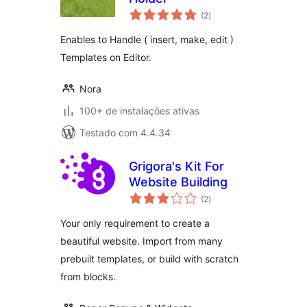
total
(2
)
de
classificações
Enables to Handle ( insert, make, edit )
Templates on Editor.
Nora
100+ de instalações ativas
Testado com 4.4.34
Grigora's Kit For
Website Building
total
(2
)
de
classificações
Your only requirement to create a
beautiful website. Import from many
prebuilt templates, or build with scratch
from blocks.