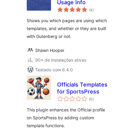
Usage Info
total
(4
)
de
classificações
Shows you which pages are using which
templates, and whether or they are built
with Gutenberg or not.
Shawn Hooper
90+ de instalações ativas
Testado com 6.4.0
Officials Templates
for SportsPress
total
(0
)
de
classificações
This plugin enhances the Official profile
on SportsPress by adding custom
template functions.