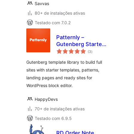
Savvas
80+ de instalações ativas
Testado com 7.0.2
Patternly –
Gutenberg Starter
total
Templates,
(3
)
de
classificações
Patterns,
Gutenberg template library to build full
WordPress Landing
sites with starter templates, patterns,
Pages & Sites
landing pages and ready sites for
WordPress block editor.
HappyDevs
70+ de instalações ativas
Testado com 6.9.5
RD Order Note