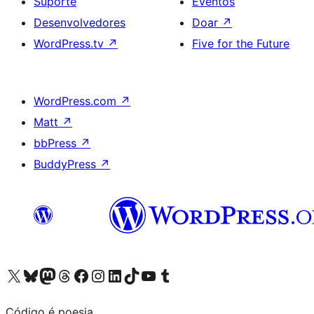
Suporte
Eventos
Desenvolvedores
Doar
↗
WordPress.tv
↗
Five for the Future
WordPress.com
↗
Matt
↗
bbPress
↗
BuddyPress
↗
Acessar nossa conta do X (antigo Twitter)
Acessar nossa conta do Bluesky
Acessar nossa conta do Mastodon
Acessar nossa conta do Threads
Acessar nossa página do Facebook
Acessar nossa conta do Instagram
Acessar nossa conta do LinkedIn
Acessar nossa conta do TikTok
Acessar nosso canal do YouTube
Acessar nossa conta no Tumblr
Código é poesia.