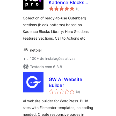
Kadence Blocks
total
Patterns with
(1
)
de
classificações
Figma UI Kit
Collection of ready-to-use Gutenberg
sections (block patterns) based on
Kadence Blocks Library: Hero Sections,
Features Sections, Call to Actions etc.
netbiel
100+ de instalações ativas
Testado com 6.3.8
GW AI Website
Builder
total
(0
)
de
classificações
AI website builder for WordPress. Build
sites with Elementor templates, no coding
needed. Create responsive pages in