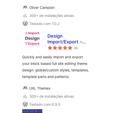
Oliver Campion
300+ de instalações ativas
Testado com 7.0.2
Design
Import/Export –
total
Styles, Templates,
(6
)
de
classificações
Template Parts and
Quickly and easily import and export
Patterns
your block based full site editing theme
design: global/custom styles, templates,
template parts and patterns.
UXL Themes
300+ de instalações ativas
Testado com 6.9.5