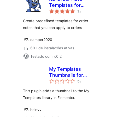
Templates for
total
WooCommerce
(3
)
de
classificações
Create predefined templates for order
notes that you can apply to orders
camper2020
60+ de instalações ativas
Testado com 7.0.2
My Templates
Thumbnails for
total
Elementor
(0
)
de
classificações
This plugin adds a thumbnail to the My
Templates library in Elementor.
heinvv