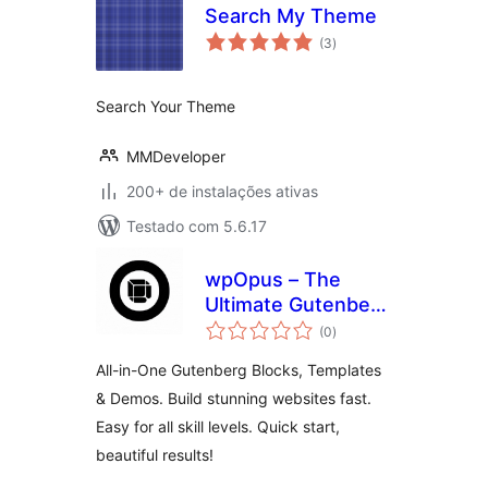
Search My Theme
total
(3
)
de
classificações
Search Your Theme
MMDeveloper
200+ de instalações ativas
Testado com 5.6.17
wpOpus – The
Ultimate Gutenberg
total
Toolkit and Site
(0
)
de
classificações
Builder
All-in-One Gutenberg Blocks, Templates
& Demos. Build stunning websites fast.
Easy for all skill levels. Quick start,
beautiful results!