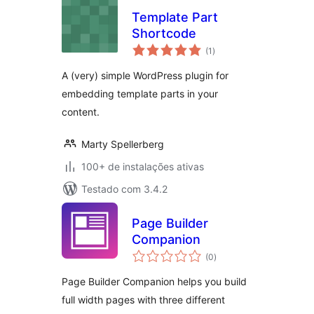
Template Part
Shortcode
total
(1
)
de
classificações
A (very) simple WordPress plugin for
embedding template parts in your
content.
Marty Spellerberg
100+ de instalações ativas
Testado com 3.4.2
Page Builder
Companion
total
(0
)
de
classificações
Page Builder Companion helps you build
full width pages with three different