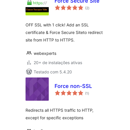
Force Secure Site
total
(2
)
de
classificações
OFF SSL with 1 click! Add an SSL
certificate & Force Secure Siteto redirect
site from HTTP to HTTPS.
webexperts
20+ de instalações ativas
Testado com 5.4.20
Force non-SSL
total
(1
)
de
classificações
Redirects all HTTPS traffic to HTTP,
except for specific exceptions