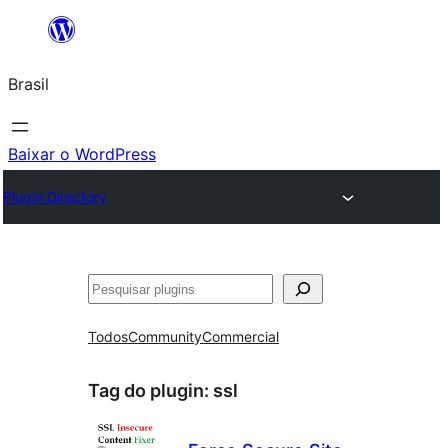
Pular
para
Brasil
o
conteúdo
Baixar o WordPress
Plugin Directory
Pesquisar
Todos
Community
Commercial
Tag do plugin:
ssl