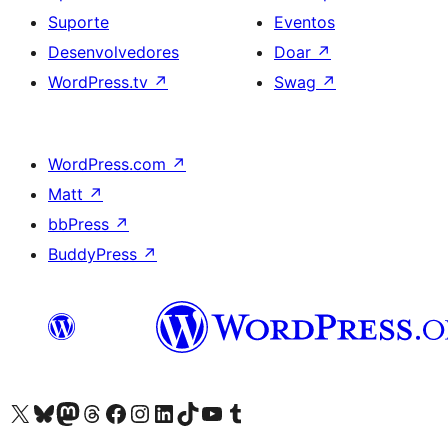
Suporte
Eventos
Desenvolvedores
Doar
↗
WordPress.tv
↗
Swag
↗
WordPress.com
↗
Matt
↗
bbPress
↗
BuddyPress
↗
Acessar nossa conta do X (antigo Twitter)
Acessar nossa conta do Bluesky
Acessar nossa conta do Mastodon
Acessar nossa conta do Threads
Acessar nossa página do Facebook
Acessar nossa conta do Instagram
Acessar nossa conta do LinkedIn
Acessar nossa conta do TikTok
Acessar nosso canal do YouTube
Acessar nossa conta no Tumblr