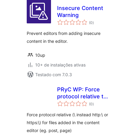
Insecure Content
Warning
total
(0
)
de
classificações
Prevent editors from adding insecure
content in the editor.
10up
10+ de instalações ativas
Testado com 7.0.3
PRyC WP: Force
protocol relative to
total
uploaded media
(0
)
de
classificações
Force protocol relative (\ instead http:\ or
https:\) for files added in the content
editor (eg. post, page)