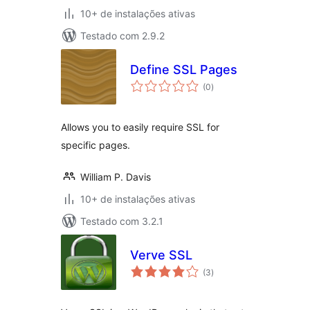
10+ de instalações ativas
Testado com 2.9.2
Define SSL Pages
total
(0
)
de
classificações
Allows you to easily require SSL for
specific pages.
William P. Davis
10+ de instalações ativas
Testado com 3.2.1
Verve SSL
total
(3
)
de
classificações