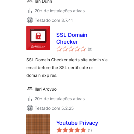
Ian Dunn
20+ de instalações ativas
Testado com 3.7.41
SSL Domain
Checker
total
(0
)
de
classificações
SSL Domain Checker alerts site admin via
email before the SSL certificate or
domain expires.
Ilari Arovuo
20+ de instalações ativas
Testado com 5.2.25
Youtube Privacy
total
(1
)
de