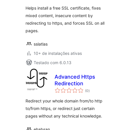
classificações
WordPress
Helps install a free SSL certificate, fixes
mixed content, insecure content by
redirecting to https, and forces SSL on all
pages.
sslatlas
10+ de instalações ativas
Testado com 6.0.13
Advanced Https
Redirection
total
(0
)
de
classificações
Redirect your whole domain from/to http
to/from https, or redirect just certain
pages without any technical knowledge.
ehabsan