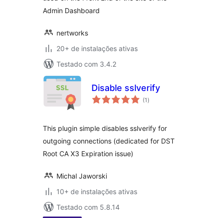
Admin Dashboard
nertworks
20+ de instalações ativas
Testado com 3.4.2
Disable sslverify
total
(1
)
de
classificações
This plugin simple disables sslverify for
outgoing connections (dedicated for DST
Root CA X3 Expiration issue)
Michal Jaworski
10+ de instalações ativas
Testado com 5.8.14