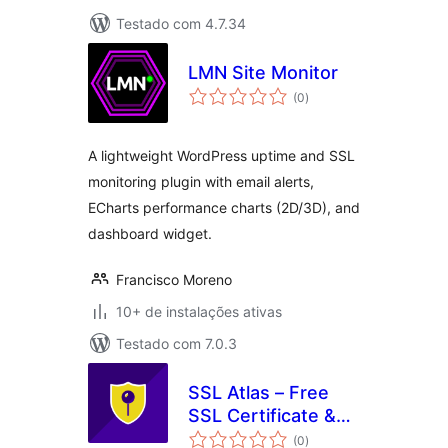
Testado com 4.7.34
LMN Site Monitor
total
(0
)
de
classificações
A lightweight WordPress uptime and SSL
monitoring plugin with email alerts,
ECharts performance charts (2D/3D), and
dashboard widget.
Francisco Moreno
10+ de instalações ativas
Testado com 7.0.3
SSL Atlas – Free
SSL Certificate &
total
HTTPS Redirect for
(0
)
de