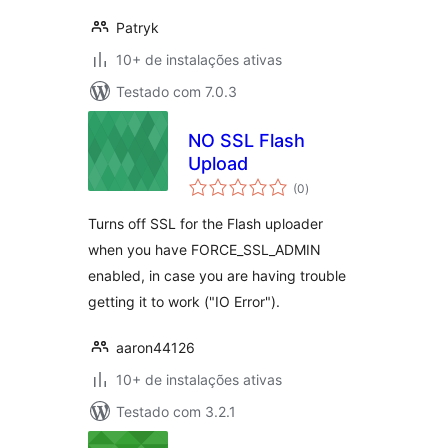
Patryk
10+ de instalações ativas
Testado com 7.0.3
NO SSL Flash
Upload
total
(0
)
de
classificações
Turns off SSL for the Flash uploader
when you have FORCE_SSL_ADMIN
enabled, in case you are having trouble
getting it to work ("IO Error").
aaron44126
10+ de instalações ativas
Testado com 3.2.1