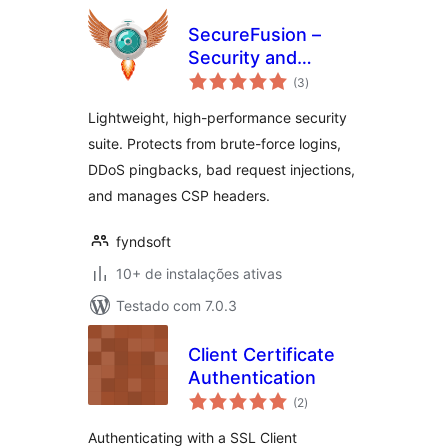
SecureFusion –
Security and
total
Firewall by
(3
)
de
classificações
Fyndsoft
Lightweight, high-performance security
suite. Protects from brute-force logins,
DDoS pingbacks, bad request injections,
and manages CSP headers.
fyndsoft
10+ de instalações ativas
Testado com 7.0.3
Client Certificate
Authentication
total
(2
)
de
classificações
Authenticating with a SSL Client