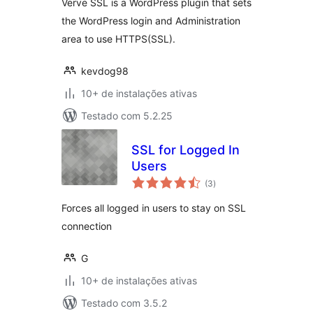
Verve SSL is a WordPress plugin that sets
the WordPress login and Administration
area to use HTTPS(SSL).
kevdog98
10+ de instalações ativas
Testado com 5.2.25
SSL for Logged In
Users
total
(3
)
de
classificações
Forces all logged in users to stay on SSL
connection
G
10+ de instalações ativas
Testado com 3.5.2