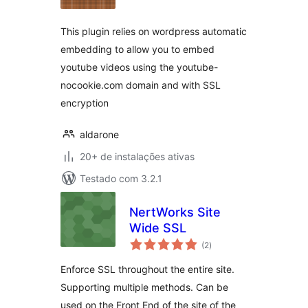
classificações
This plugin relies on wordpress automatic
embedding to allow you to embed
youtube videos using the youtube-
nocookie.com domain and with SSL
encryption
aldarone
20+ de instalações ativas
Testado com 3.2.1
NertWorks Site
Wide SSL
total
(2
)
de
classificações
Enforce SSL throughout the entire site.
Supporting multiple methods. Can be
used on the Front End of the site of the