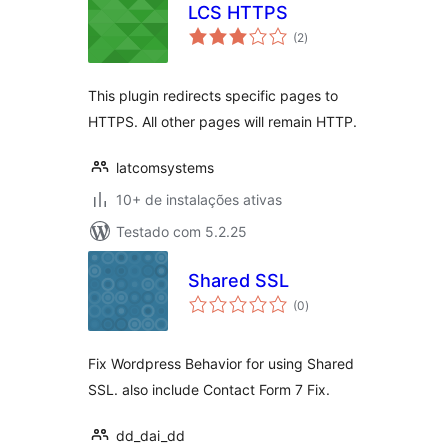
LCS HTTPS
total
(2
)
de
classificações
This plugin redirects specific pages to
HTTPS. All other pages will remain HTTP.
latcomsystems
10+ de instalações ativas
Testado com 5.2.25
Shared SSL
total
(0
)
de
classificações
Fix Wordpress Behavior for using Shared
SSL. also include Contact Form 7 Fix.
dd_dai_dd