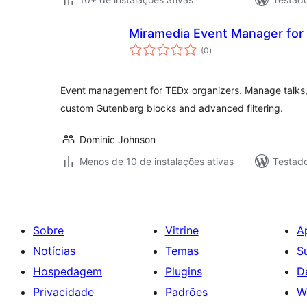
Miramedia Event Manager for
total
(0
)
de
classificações
Event management for TEDx organizers. Manage talks,
custom Gutenberg blocks and advanced filtering.
Dominic Johnson
Menos de 10 de instalações ativas
Testad
Sobre
Vitrine
A
Notícias
Temas
S
Hospedagem
Plugins
D
Privacidade
Padrões
W