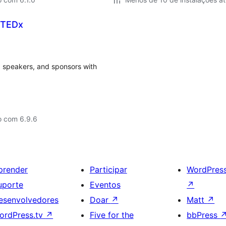
 TEDx
 speakers, and sponsors with
o com 6.9.6
prender
Participar
WordPres
uporte
Eventos
↗
esenvolvedores
Doar
↗
Matt
↗
ordPress.tv
↗
Five for the
bbPress