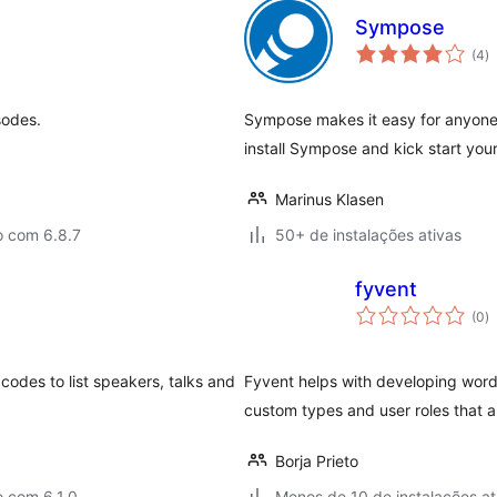
Sympose
to
(4
)
d
cl
sodes.
Sympose makes it easy for anyone 
install Sympose and kick start you
Marinus Klasen
o com 6.8.7
50+ de instalações ativas
fyvent
to
(0
)
d
cl
odes to list speakers, talks and
Fyvent helps with developing word
custom types and user roles that a
Borja Prieto
 com 6.1.0
Menos de 10 de instalações at