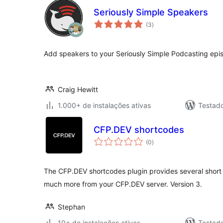
Seriously Simple Speakers
total
(3
)
de
classificações
Add speakers to your Seriously Simple Podcasting epi
Craig Hewitt
1.000+ de instalações ativas
Testad
CFP.DEV shortcodes
total
(0
)
de
classificações
The CFP.DEV shortcodes plugin provides several short c
much more from your CFP.DEV server. Version 3.
Stephan
10+ de instalações ativas
Testado