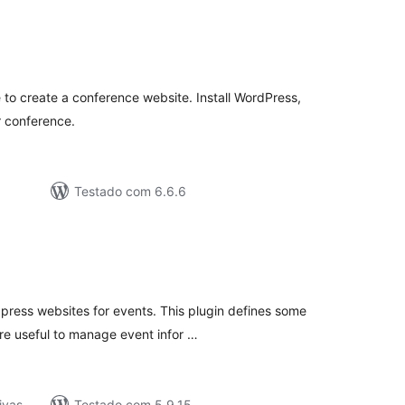
tal
e
assificações
to create a conference website. Install WordPress,
r conference.
Testado com 6.6.6
tal
e
assificações
press websites for events. This plugin defines some
re useful to manage event infor …
ivas
Testado com 5.9.15