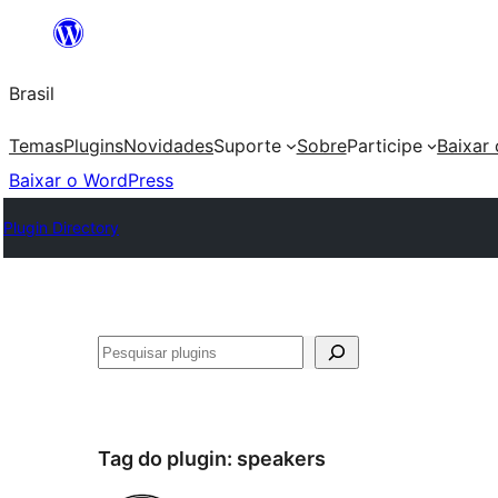
Pular
para
Brasil
o
conteúdo
Temas
Plugins
Novidades
Suporte
Sobre
Participe
Baixar
Baixar o WordPress
Plugin Directory
Pesquisar
Tag do plugin:
speakers