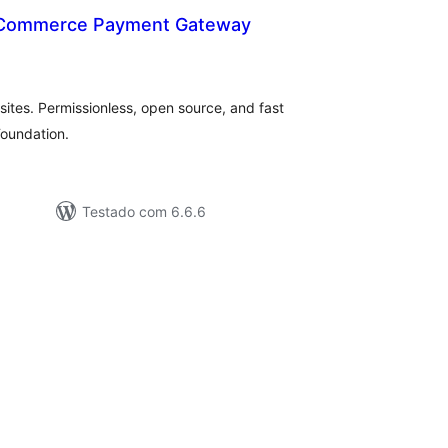
Commerce Payment Gateway
tal
e
assificações
tes. Permissionless, open source, and fast
oundation.
Testado com 6.6.6