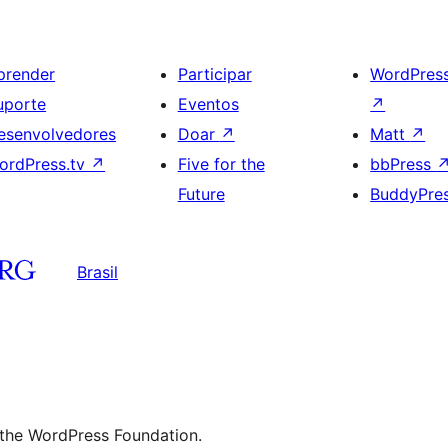
prender
Participar
WordPres
uporte
Eventos
↗
esenvolvedores
Doar
↗
Matt
↗
ordPress.tv
↗
Five for the
bbPress
Future
BuddyPre
Brasil
 the WordPress Foundation.