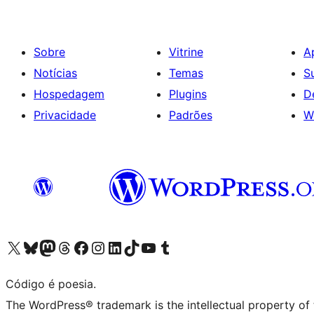
Sobre
Vitrine
A
Notícias
Temas
S
Hospedagem
Plugins
D
Privacidade
Padrões
W
Acessar nossa conta do X (antigo Twitter)
Acessar nossa conta do Bluesky
Acessar nossa conta do Mastodon
Acessar nossa conta do Threads
Acessar nossa página do Facebook
Acessar nossa conta do Instagram
Acessar nossa conta do LinkedIn
Acessar nossa conta do TikTok
Acessar nosso canal do YouTube
Acessar nossa conta no Tumblr
Código é poesia.
The WordPress® trademark is the intellectual property of