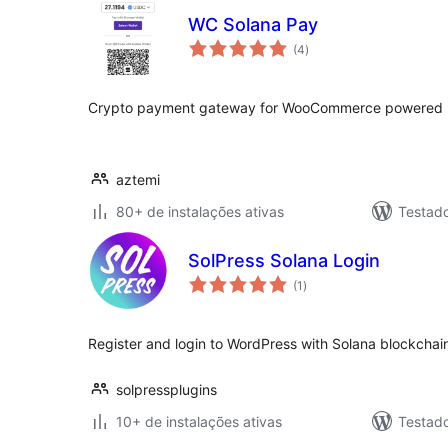
WC Solana Pay
total
(4
)
de
classificações
Crypto payment gateway for WooCommerce powered b
aztemi
80+ de instalações ativas
Testad
SolPress Solana Login
total
(1
)
de
classificações
Register and login to WordPress with Solana blockchain
solpressplugins
10+ de instalações ativas
Testado