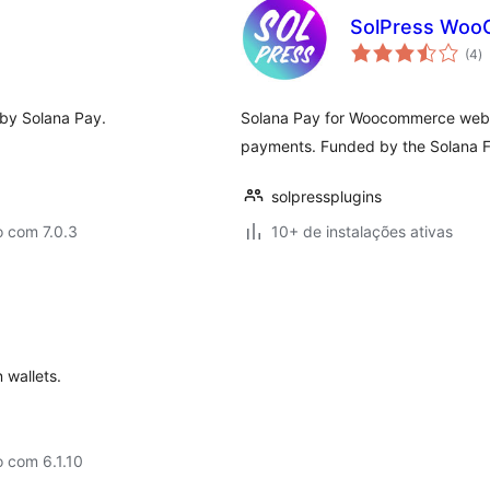
SolPress Woo
to
(4
)
d
cl
y Solana Pay.
Solana Pay for Woocommerce websi
payments. Funded by the Solana F
solpressplugins
o com 7.0.3
10+ de instalações ativas
 wallets.
 com 6.1.10