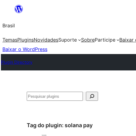
Pular
para
Brasil
o
conteúdo
Temas
Plugins
Novidades
Suporte
Sobre
Participe
Baixar
Baixar o WordPress
Plugin Directory
Pesquisar
Tag do plugin:
solana pay