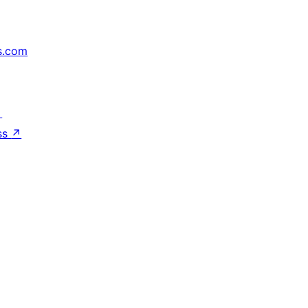
s.com
↗
ss
↗