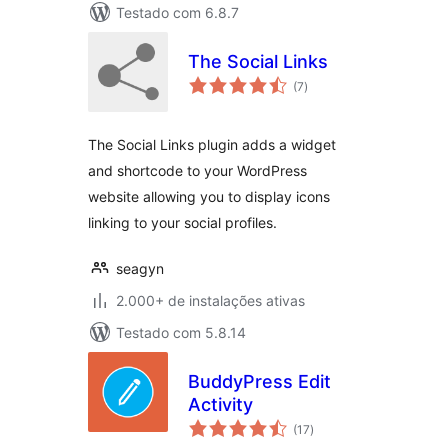
Testado com 6.8.7
The Social Links
total
(7
)
de
classificações
The Social Links plugin adds a widget
and shortcode to your WordPress
website allowing you to display icons
linking to your social profiles.
seagyn
2.000+ de instalações ativas
Testado com 5.8.14
BuddyPress Edit
Activity
total
(17
)
de
classificações