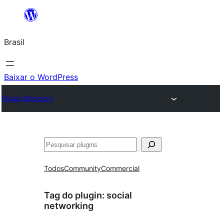
Pular
para
Brasil
o
conteúdo
Baixar o WordPress
Plugin Directory
Pesquisar
Todos
Community
Commercial
Tag do plugin:
social
networking