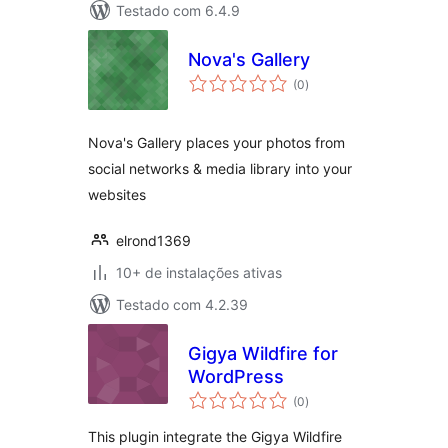
Testado com 6.4.9
Nova's Gallery
total
(0
)
de
classificações
Nova's Gallery places your photos from
social networks & media library into your
websites
elrond1369
10+ de instalações ativas
Testado com 4.2.39
Gigya Wildfire for
WordPress
total
(0
)
de
classificações
This plugin integrate the Gigya Wildfire