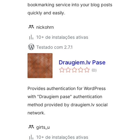
bookmarking service into your blog posts
quickly and easily.
nickohrn
10+ de instalações ativas
Testado com 2.7.1
Draugiem.lv Pase
total
(0
)
de
classificações
Provides authentication for WordPress
with "Draugiem pase" authentication
method provided by draugiem.lv social
network.
girts_u
10+ de instalações ativas