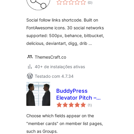
total
(0
)
de
classificações
Social follow links shortcode. Built on
FontAwesome icons. 30 social networks
supported: 500px, behance, bitbucket,
delicious, deviantart, digg, drib …
ThemesCraft.co
40+ de instalações ativas
Testado com 4.7.34
BuddyPress
Elevator Pitch –
total
Enhanced Member
(1
)
de
classificações
Cards
Choose which fields appear on the
"member cards" on member list pages,
such as Groups.