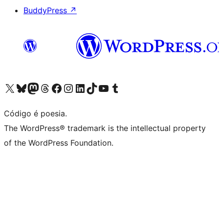
BuddyPress
↗
Acessar nossa conta do X (antigo Twitter)
Acessar nossa conta do Bluesky
Acessar nossa conta do Mastodon
Acessar nossa conta do Threads
Acessar nossa página do Facebook
Acessar nossa conta do Instagram
Acessar nossa conta do LinkedIn
Acessar nossa conta do TikTok
Acessar nosso canal do YouTube
Acessar nossa conta no Tumblr
Código é poesia.
The WordPress® trademark is the intellectual property
of the WordPress Foundation.