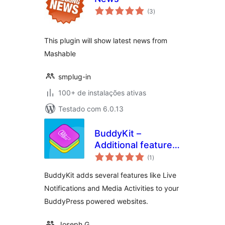
total
(3
)
de
classificações
This plugin will show latest news from
Mashable
smplug-in
100+ de instalações ativas
Testado com 6.0.13
BuddyKit –
Additional features
total
for BuddyPress
(1
)
de
classificações
BuddyKit adds several features like Live
Notifications and Media Activities to your
BuddyPress powered websites.
Joseph G.