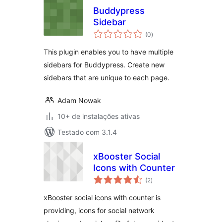
Buddypress
Sidebar
total
(0
)
de
classificações
This plugin enables you to have multiple
sidebars for Buddypress. Create new
sidebars that are unique to each page.
Adam Nowak
10+ de instalações ativas
Testado com 3.1.4
xBooster Social
Icons with Counter
total
(2
)
de
classificações
xBooster social icons with counter is
providing, icons for social network