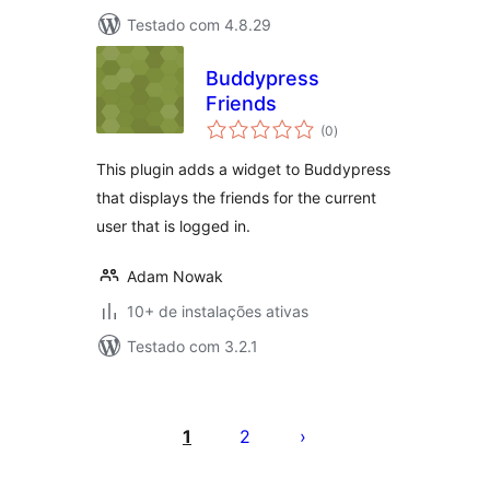
Testado com 4.8.29
Buddypress
Friends
total
(0
)
de
classificações
This plugin adds a widget to Buddypress
that displays the friends for the current
user that is logged in.
Adam Nowak
10+ de instalações ativas
Testado com 3.2.1
Paginação
de
1
2
posts