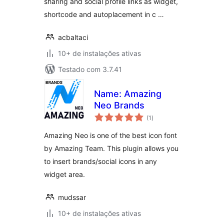
sharing and social profile links as widget,
shortcode and autoplacement in c …
acbaltaci
10+ de instalações ativas
Testado com 3.7.41
Name: Amazing
Neo Brands
total
(1
)
de
classificações
Amazing Neo is one of the best icon font
by Amazing Team. This plugin allows you
to insert brands/social icons in any
widget area.
mudssar
10+ de instalações ativas