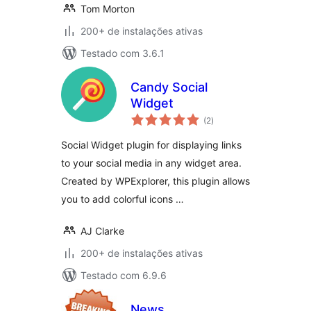
Tom Morton
200+ de instalações ativas
Testado com 3.6.1
Candy Social
Widget
total
(2
)
de
classificações
Social Widget plugin for displaying links
to your social media in any widget area.
Created by WPExplorer, this plugin allows
you to add colorful icons …
AJ Clarke
200+ de instalações ativas
Testado com 6.9.6
News