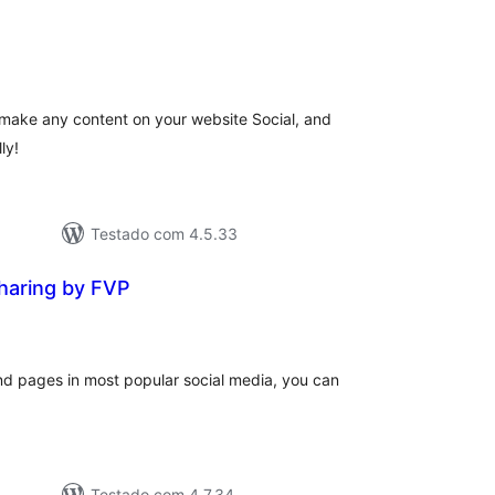
tal
assificações
o make any content on your website Social, and
ly!
Testado com 4.5.33
haring by FVP
tal
e
assificações
nd pages in most popular social media, you can
Testado com 4.7.34