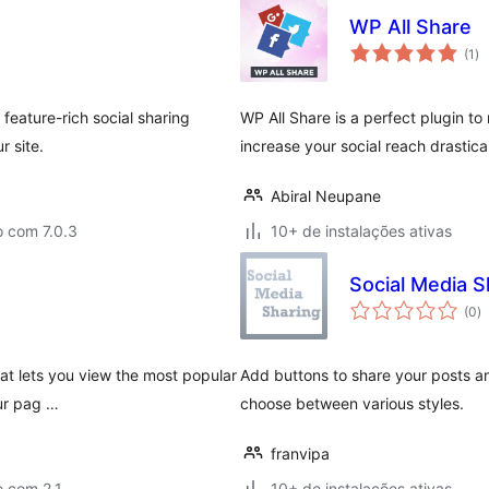
WP All Share
to
(1
)
de
cl
 feature-rich social sharing
WP All Share is a perfect plugin t
r site.
increase your social reach drastical
Abiral Neupane
o com 7.0.3
10+ de instalações ativas
Social Media S
to
(0
)
d
cl
hat lets you view the most popular
Add buttons to share your posts a
our pag …
choose between various styles.
franvipa
o com 2.1
10+ de instalações ativas