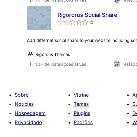
Rigororus Social Share
total
(0
)
de
classificações
Add differnet social share to your website including soc
Rigorous Themes
10+ de instalações ativas
Testado
Sobre
Vitrine
A
Notícias
Temas
S
Hospedagem
Plugins
D
Privacidade
Padrões
W