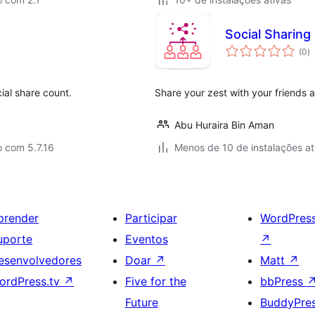
Social Sharing
to
(0
)
d
cl
ial share count.
Share your zest with your friends 
Abu Huraira Bin Aman
 com 5.7.16
Menos de 10 de instalações at
prender
Participar
WordPres
uporte
Eventos
↗
esenvolvedores
Doar
↗
Matt
↗
ordPress.tv
↗
Five for the
bbPress
Future
BuddyPre