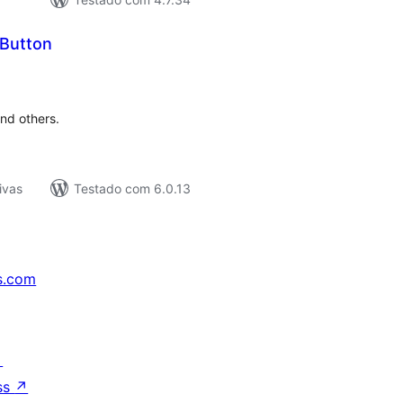
 Button
tal
e
assificações
and others.
ivas
Testado com 6.0.13
s.com
↗
ss
↗