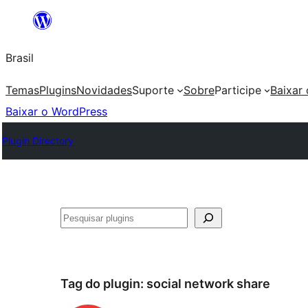
Pular
para
Brasil
o
conteúdo
Temas
Plugins
Novidades
Suporte
Sobre
Participe
Baixar
Baixar o WordPress
Plugin Directory
Pesquisar
Tag do plugin:
social network share