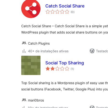
Catch Social Share
total
(0
)
de
classificações
Catch Social Share – Catch Social Share is a simple yet
WordPress plugin that adds social share buttons on you
Catch Plugins
40+ de instalações ativas
Testad
Social Top Sharing
total
(1
)
de
classificações
Top Social sharing is a Wordpress plugin of easy use t
social buttons (Facebook, Twitter, Google Plus) into y
mari0bros
10+ de instalações ativas
Testad