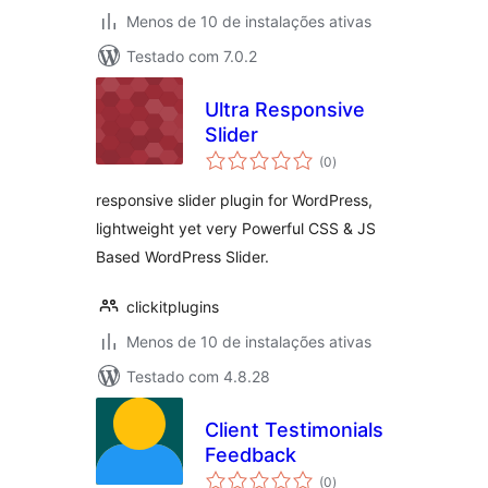
Menos de 10 de instalações ativas
Testado com 7.0.2
Ultra Responsive
Slider
total
(0
)
de
classificações
responsive slider plugin for WordPress,
lightweight yet very Powerful CSS & JS
Based WordPress Slider.
clickitplugins
Menos de 10 de instalações ativas
Testado com 4.8.28
Client Testimonials
Feedback
total
(0
)
de