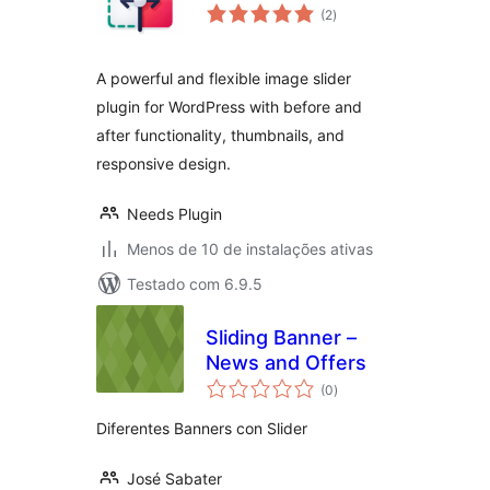
total
(2
)
de
classificações
A powerful and flexible image slider
plugin for WordPress with before and
after functionality, thumbnails, and
responsive design.
Needs Plugin
Menos de 10 de instalações ativas
Testado com 6.9.5
Sliding Banner –
News and Offers
total
(0
)
de
classificações
Diferentes Banners con Slider
José Sabater