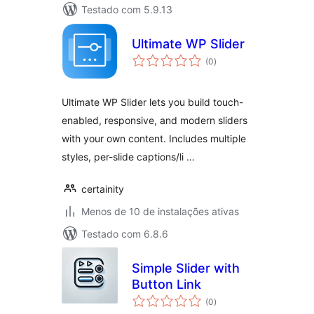
Testado com 5.9.13
Ultimate WP Slider
total
(0
)
de
classificações
Ultimate WP Slider lets you build touch-
enabled, responsive, and modern sliders
with your own content. Includes multiple
styles, per-slide captions/li …
certainity
Menos de 10 de instalações ativas
Testado com 6.8.6
Simple Slider with
Button Link
total
(0
)
de
classificações