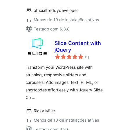
officialfreddydeveloper
Menos de 10 de instalações ativas
Testado com 6.3.8
Slide Content with
jQuery
total
(1
)
de
classificações
Transform your WordPress site with
stunning, responsive sliders and
carousels! Add images, text, HTML, or
shortcodes effortlessly with Jquery Slide
Co …
Ricky Miller
Menos de 10 de instalações ativas
Testado com 6.8.6