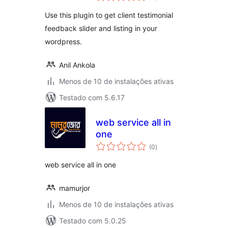
classificações
Use this plugin to get client testimonial
feedback slider and listing in your
wordpress.
Anil Ankola
Menos de 10 de instalações ativas
Testado com 5.6.17
web service all in
one
total
(0
)
de
classificações
web service all in one
mamurjor
Menos de 10 de instalações ativas
Testado com 5.0.25