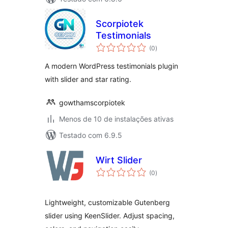
Scorpiotek
Testimonials
total
(0
)
de
classificações
A modern WordPress testimonials plugin
with slider and star rating.
gowthamscorpiotek
Menos de 10 de instalações ativas
Testado com 6.9.5
Wirt Slider
total
(0
)
de
classificações
Lightweight, customizable Gutenberg
slider using KeenSlider. Adjust spacing,