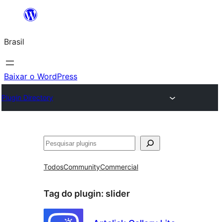
Pular
para
Brasil
o
conteúdo
Baixar o WordPress
Plugin Directory
Pesquisar
Todos
Community
Commercial
Tag do plugin:
slider