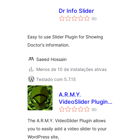
Dr Info Slider
total
(0
)
de
classificações
Easy to use Slider Plugin for Showing
Doctor's information.
Saeed Hossain
Menos de 10 de instalações ativas
Testado com 5.7.15
A.R.M.Y.
VideoSlider Plugin –
total
Insert Online
(0
)
de
classificações
Videos Using
The A.R.M.Y. VideoSlider Plugin allows
Shortcodes
you to easily add a video slider to your
WordPress site,