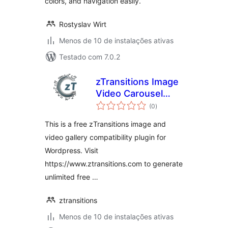
colors, and navigation easily.
Rostyslav Wirt
Menos de 10 de instalações ativas
Testado com 7.0.2
zTransitions Image
Video Carousel
total
Gallery
(0
)
de
classificações
This is a free zTransitions image and
video gallery compatibility plugin for
Wordpress. Visit
https://www.ztransitions.com to generate
unlimited free …
ztransitions
Menos de 10 de instalações ativas