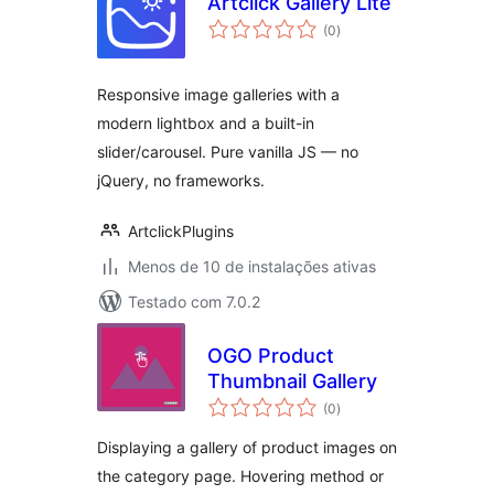
Artclick Gallery Lite
total
(0
)
de
classificações
Responsive image galleries with a
modern lightbox and a built-in
slider/carousel. Pure vanilla JS — no
jQuery, no frameworks.
ArtclickPlugins
Menos de 10 de instalações ativas
Testado com 7.0.2
OGO Product
Thumbnail Gallery
total
(0
)
de
classificações
Displaying a gallery of product images on
the category page. Hovering method or