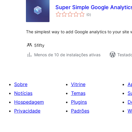
Super Simple Google Analytics
total
(0
)
de
classificações
The simplest way to add Google analytics to your site w
5fifty
Menos de 10 de instalações ativas
Testad
Sobre
Vitrine
A
Notícias
Temas
S
Hospedagem
Plugins
D
Privacidade
Padrões
W