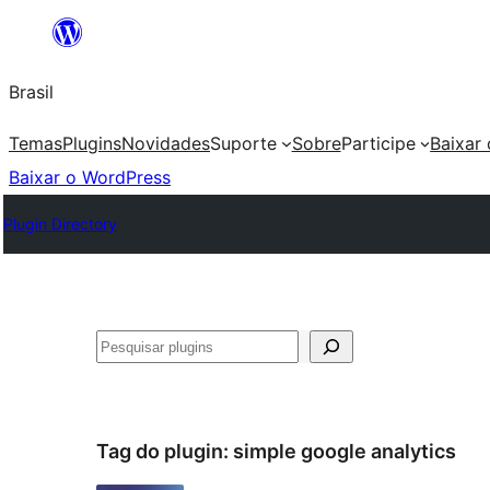
Pular
para
Brasil
o
conteúdo
Temas
Plugins
Novidades
Suporte
Sobre
Participe
Baixar
Baixar o WordPress
Plugin Directory
Pesquisar
Tag do plugin:
simple google analytics