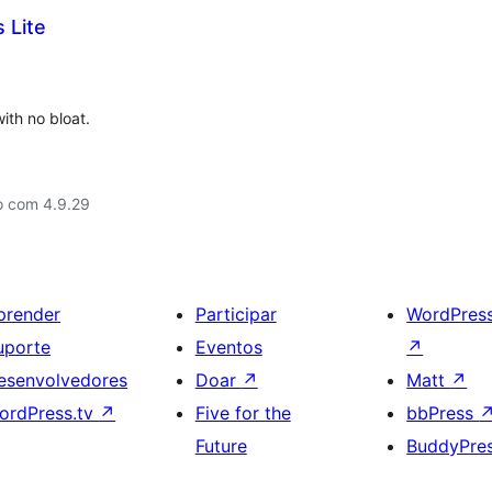
 Lite
ith no bloat.
o com 4.9.29
prender
Participar
WordPres
uporte
Eventos
↗
esenvolvedores
Doar
↗
Matt
↗
ordPress.tv
↗
Five for the
bbPress
Future
BuddyPre