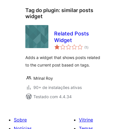
Tag do plugin:
similar posts
widget
Related Posts
Widget
total
(1
)
de
classificações
Adds a widget that shows posts related
to the current post based on tags.
Mrinal Roy
90+ de instalações ativas
Testado com 4.4.34
Sobre
Vitrine
Notícias
Temas