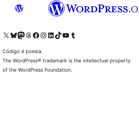
Acessar nossa conta do X (antigo Twitter)
Acessar nossa conta do Bluesky
Acessar nossa conta do Mastodon
Acessar nossa conta do Threads
Acessar nossa página do Facebook
Acessar nossa conta do Instagram
Acessar nossa conta do LinkedIn
Acessar nossa conta do TikTok
Acessar nosso canal do YouTube
Acessar nossa conta no Tumblr
Código é poesia.
The WordPress® trademark is the intellectual property
of the WordPress Foundation.