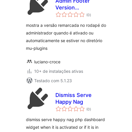
Admin Footer
Version
total
(rebranded)
(0
)
de
classificações
mostra a versão remarcada no rodapé do
administrador quando é ativado ou
automaticamente se estiver no diretório
mu-plugins
luciano-croce
10+ de instalações ativas
Testado com 5.1.23
Dismiss Serve
Happy Nag
total
(0
)
de
classificações
dismiss serve happy nag php dashboard
widget when it is activated or if it is in