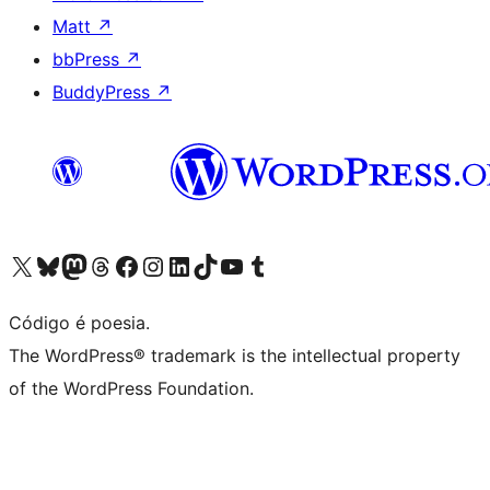
Matt
↗
bbPress
↗
BuddyPress
↗
Acessar nossa conta do X (antigo Twitter)
Acessar nossa conta do Bluesky
Acessar nossa conta do Mastodon
Acessar nossa conta do Threads
Acessar nossa página do Facebook
Acessar nossa conta do Instagram
Acessar nossa conta do LinkedIn
Acessar nossa conta do TikTok
Acessar nosso canal do YouTube
Acessar nossa conta no Tumblr
Código é poesia.
The WordPress® trademark is the intellectual property
of the WordPress Foundation.