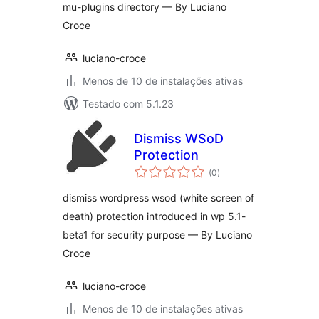
mu-plugins directory — By Luciano
Croce
luciano-croce
Menos de 10 de instalações ativas
Testado com 5.1.23
Dismiss WSoD
Protection
total
(0
)
de
classificações
dismiss wordpress wsod (white screen of
death) protection introduced in wp 5.1-
beta1 for security purpose — By Luciano
Croce
luciano-croce
Menos de 10 de instalações ativas