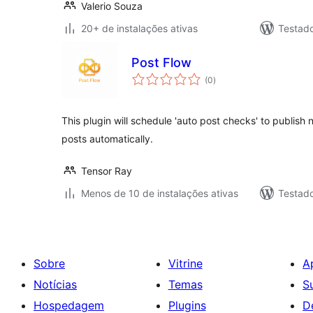
Valerio Souza
20+ de instalações ativas
Testad
Post Flow
total
(0
)
de
classificações
This plugin will schedule 'auto post checks' to publish
posts automatically.
Tensor Ray
Menos de 10 de instalações ativas
Testad
Sobre
Vitrine
A
Notícias
Temas
S
Hospedagem
Plugins
D