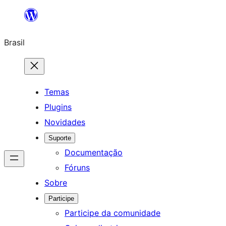
Pular
para
Brasil
o
conteúdo
Temas
Plugins
Novidades
Suporte
Documentação
Fóruns
Sobre
Participe
Participe da comunidade