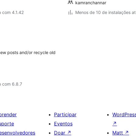
kamranchannar
o com 4.1.42
Menos de 10 de instalações at
 new posts and/or recycle old
o com 6.8.7
prender
Participar
WordPres
uporte
Eventos
↗
esenvolvedores
Doar
↗
Matt
↗