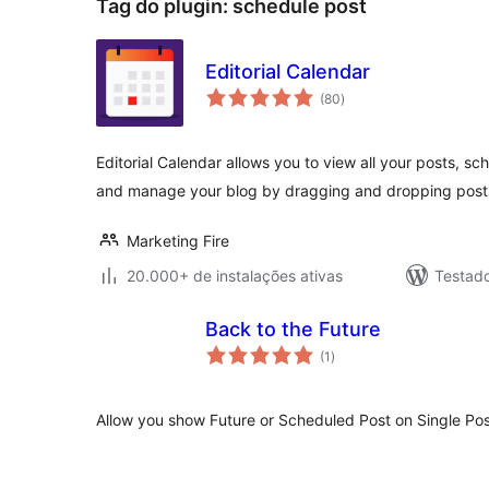
Tag do plugin:
schedule post
Editorial Calendar
total
(80
)
de
classificações
Editorial Calendar allows you to view all your posts, s
and manage your blog by dragging and dropping post
Marketing Fire
20.000+ de instalações ativas
Testad
Back to the Future
total
(1
)
de
classificações
Allow you show Future or Scheduled Post on Single Pos