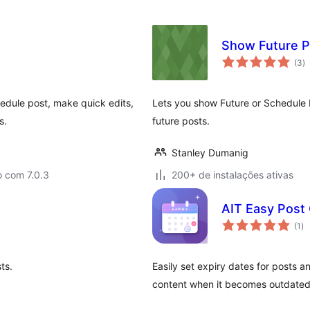
Show Future P
to
(3
)
d
cl
chedule post, make quick edits,
Lets you show Future or Schedule P
s.
future posts.
Stanley Dumanig
o com 7.0.3
200+ de instalações ativas
AIT Easy Post
to
(1
)
de
cl
ts.
Easily set expiry dates for posts 
content when it becomes outdated