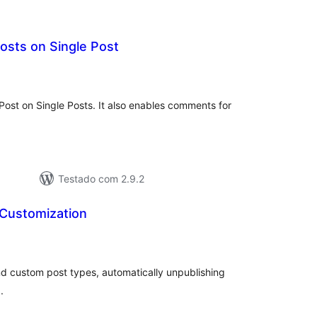
osts on Single Post
tal
e
assificações
ost on Single Posts. It also enables comments for
Testado com 2.9.2
 Customization
tal
assificações
and custom post types, automatically unpublishing
.