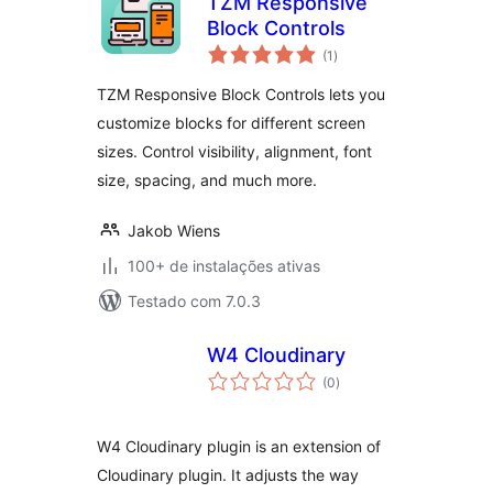
TZM Responsive
Block Controls
total
(1
)
de
classificações
TZM Responsive Block Controls lets you
customize blocks for different screen
sizes. Control visibility, alignment, font
size, spacing, and much more.
Jakob Wiens
100+ de instalações ativas
Testado com 7.0.3
W4 Cloudinary
total
(0
)
de
classificações
W4 Cloudinary plugin is an extension of
Cloudinary plugin. It adjusts the way