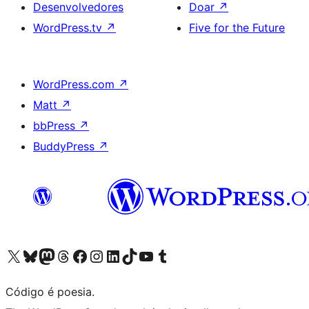
Desenvolvedores
Doar
↗
WordPress.tv
↗
Five for the Future
WordPress.com
↗
Matt
↗
bbPress
↗
BuddyPress
↗
Acessar nossa conta do X (antigo Twitter)
Acessar nossa conta do Bluesky
Acessar nossa conta do Mastodon
Acessar nossa conta do Threads
Acessar nossa página do Facebook
Acessar nossa conta do Instagram
Acessar nossa conta do LinkedIn
Acessar nossa conta do TikTok
Acessar nosso canal do YouTube
Acessar nossa conta no Tumblr
Código é poesia.