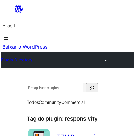
Pular
para
Brasil
o
conteúdo
Baixar o WordPress
Plugin Directory
Pesquisar
Todos
Community
Commercial
Tag do plugin:
responsivity