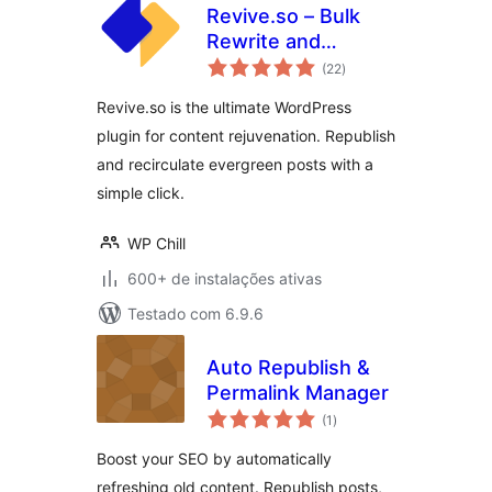
Revive.so – Bulk
Rewrite and
total
Republish Blog
(22
)
de
classificações
Posts
Revive.so is the ultimate WordPress
plugin for content rejuvenation. Republish
and recirculate evergreen posts with a
simple click.
WP Chill
600+ de instalações ativas
Testado com 6.9.6
Auto Republish &
Permalink Manager
total
(1
)
de
classificações
Boost your SEO by automatically
refreshing old content. Republish posts,