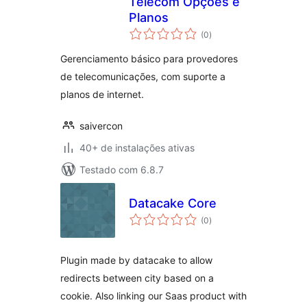
Telecom Opções e
Planos
total
(0
)
de
classificações
Gerenciamento básico para provedores
de telecomunicações, com suporte a
planos de internet.
saivercon
40+ de instalações ativas
Testado com 6.8.7
Datacake Core
total
(0
)
de
classificações
Plugin made by datacake to allow
redirects between city based on a
cookie. Also linking our Saas product with