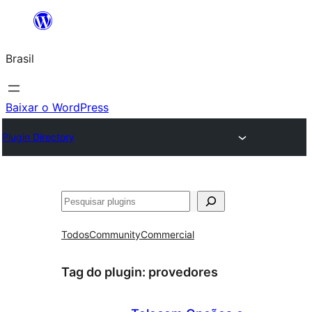
Pular
para
Brasil
o
conteúdo
Baixar o WordPress
Plugin Directory
Pesquisar
Todos
Community
Commercial
Tag do plugin:
provedores