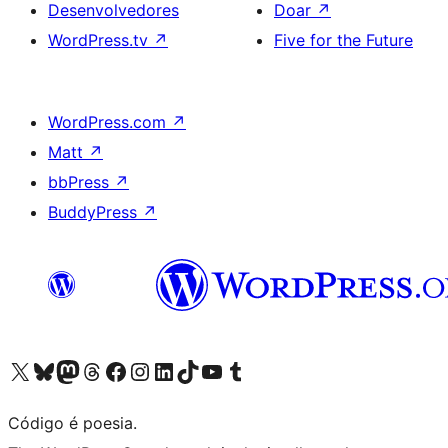
Desenvolvedores
Doar
↗
WordPress.tv
↗
Five for the Future
WordPress.com
↗
Matt
↗
bbPress
↗
BuddyPress
↗
Acessar nossa conta do X (antigo Twitter)
Acessar nossa conta do Bluesky
Acessar nossa conta do Mastodon
Acessar nossa conta do Threads
Acessar nossa página do Facebook
Acessar nossa conta do Instagram
Acessar nossa conta do LinkedIn
Acessar nossa conta do TikTok
Acessar nosso canal do YouTube
Acessar nossa conta no Tumblr
Código é poesia.