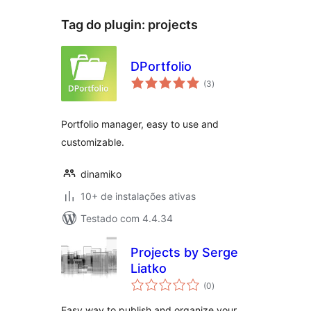
Tag do plugin:
projects
DPortfolio
total
(3
)
de
classificações
Portfolio manager, easy to use and
customizable.
dinamiko
10+ de instalações ativas
Testado com 4.4.34
Projects by Serge
Liatko
total
(0
)
de
classificações
Easy way to publish and organize your