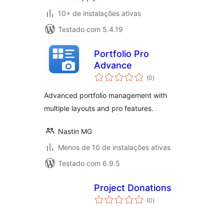
10+ de instalações ativas
Testado com 5.4.19
Portfolio Pro
Advance
total
(0
)
de
classificações
Advanced portfolio management with
multiple layouts and pro features.
Nastin MG
Menos de 10 de instalações ativas
Testado com 6.9.5
Project Donations
total
(0
)
de
classificações