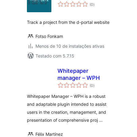
total
(0
)
de
classificações
Track a project from the d-portal website
Fotso Fonkam
Menos de 10 de instalações ativas
Testado com 5.7.15
Whitepaper
manager – WPH
total
(0
)
de
classificações
Whitepaper Manager – WPH is a robust
and adaptable plugin intended to assist
users in the creation, management, and
presentation of comprehensive proj …
Félix Martínez