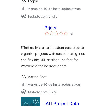
Triopsi
Menos de 10 de instalações ativas
Testado com 5.7.15
Prjcts
total
(0
)
de
classificações
Effortlessly create a custom post type to
organize projects with custom categories
and flexible URL settings, perfect for
WordPress theme developers.
Matteo Conti
Menos de 10 de instalações ativas
Testado com 6.7.5
IATI Project Data