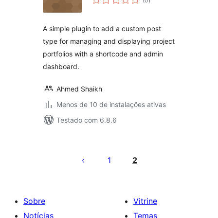
(0
)
de
classificações
A simple plugin to add a custom post
type for managing and displaying project
portfolios with a shortcode and admin
dashboard.
Ahmed Shaikh
Menos de 10 de instalações ativas
Testado com 6.8.6
Paginação
de
1
2
posts
Sobre
Vitrine
Notícias
Temas