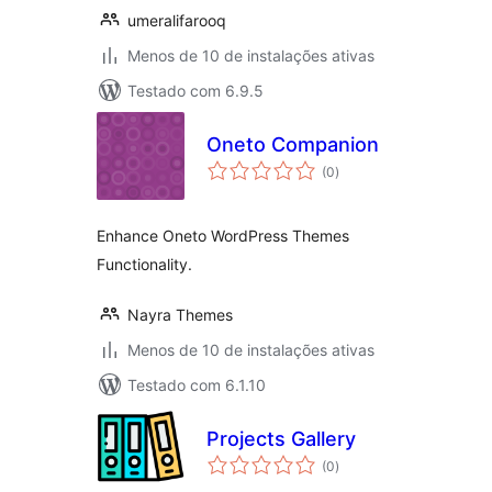
umeralifarooq
Menos de 10 de instalações ativas
Testado com 6.9.5
Oneto Companion
total
(0
)
de
classificações
Enhance Oneto WordPress Themes
Functionality.
Nayra Themes
Menos de 10 de instalações ativas
Testado com 6.1.10
Projects Gallery
total
(0
)
de
classificações