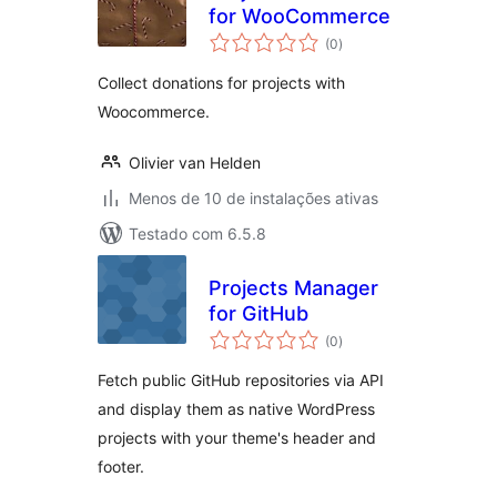
for WooCommerce
total
(0
)
de
classificações
Collect donations for projects with
Woocommerce.
Olivier van Helden
Menos de 10 de instalações ativas
Testado com 6.5.8
Projects Manager
for GitHub
total
(0
)
de
classificações
Fetch public GitHub repositories via API
and display them as native WordPress
projects with your theme's header and
footer.