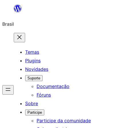
Pular
para
Brasil
o
conteúdo
Temas
Plugins
Novidades
Suporte
Documentação
Fóruns
Sobre
Participe
Participe da comunidade