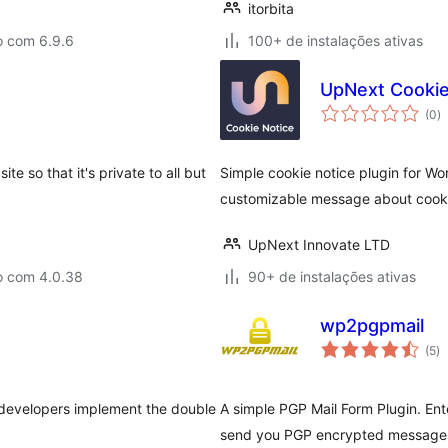
itorbita
o com 6.9.6
100+ de instalações ativas
UpNext Cookie
to
(0
)
d
cl
e so that it's private to all but
Simple cookie notice plugin for Wor
customizable message about cook
UpNext Innovate LTD
o com 4.0.38
90+ de instalações ativas
wp2pgpmail
to
(5
)
d
cl
 developers implement the double
A simple PGP Mail Form Plugin. Ente
send you PGP encrypted messages 