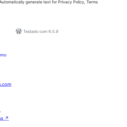
𝓋𝑜𝓍 ] Automatically generate text for Privacy Policy, Terms
Testado com 6.5.9
imo
s.com
↗
ss
↗