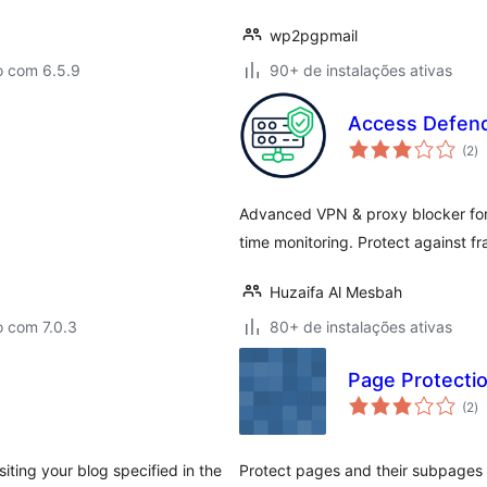
wp2pgpmail
o com 6.5.9
90+ de instalações ativas
Access Defend
to
(2
)
d
cl
Advanced VPN & proxy blocker for 
time monitoring. Protect against f
Huzaifa Al Mesbah
o com 7.0.3
80+ de instalações ativas
Page Protecti
to
(2
)
d
cl
iting your blog specified in the
Protect pages and their subpages