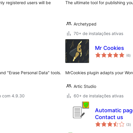
ly registered users will be
The ultimate tool for publishing yo
Archetyped
70+ de instalações ativas
Mr Cookies
to
(6
)
d
cl
nd "Erase Personal Data" tools.
MrCookies plugin adapts your Word
Artic Studio
o com 4.9.30
60+ de instalações ativas
Automatic page
Contact us
to
(3
)
d
cl