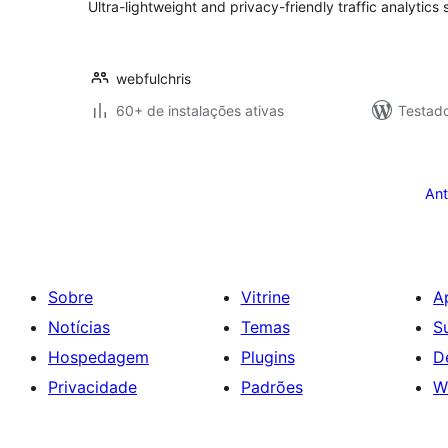
Ultra-lightweight and privacy-friendly traffic analytics
webfulchris
60+ de instalações ativas
Testad
Paginação
de
Ant
posts
Sobre
Vitrine
A
Notícias
Temas
S
Hospedagem
Plugins
D
Privacidade
Padrões
W