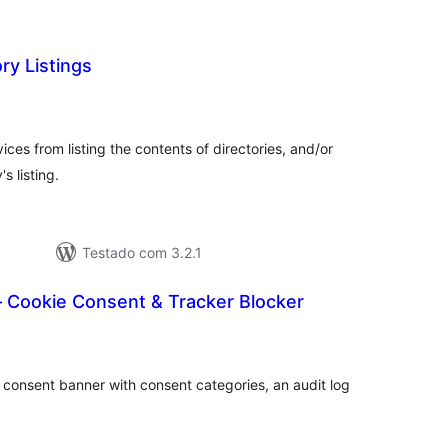
ry Listings
tal
assificações
rvices from listing the contents of directories, and/or
s listing.
Testado com 3.2.1
Cookie Consent & Tracker Blocker
tal
assificações
 consent banner with consent categories, an audit log