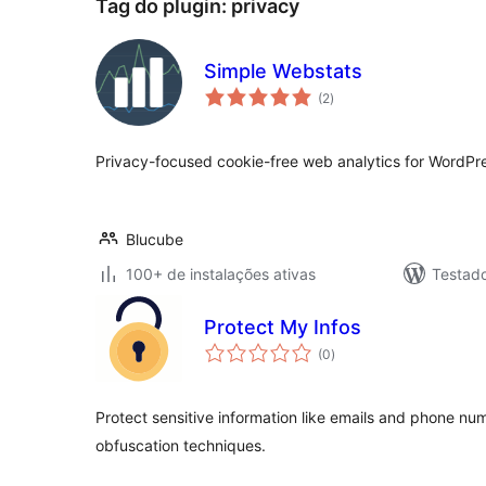
Tag do plugin:
privacy
Simple Webstats
total
(2
)
de
classificações
Privacy-focused cookie-free web analytics for WordPr
Blucube
100+ de instalações ativas
Testad
Protect My Infos
total
(0
)
de
classificações
Protect sensitive information like emails and phone n
obfuscation techniques.