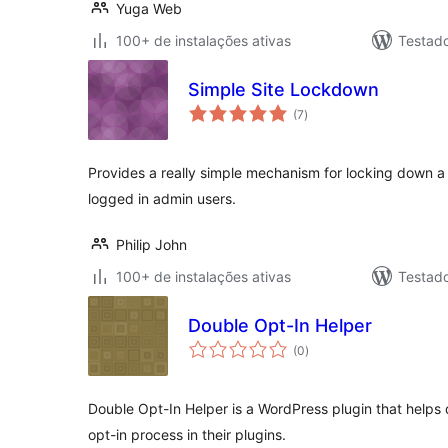
Yuga Web
100+ de instalações ativas
Testad
Simple Site Lockdown
total
(7
)
de
classificações
Provides a really simple mechanism for locking down a sit
logged in admin users.
Philip John
100+ de instalações ativas
Testad
Double Opt-In Helper
total
(0
)
de
classificações
Double Opt-In Helper is a WordPress plugin that helps
opt-in process in their plugins.