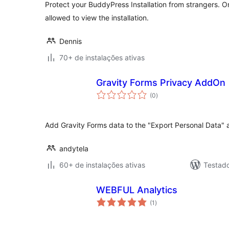
Protect your BuddyPress Installation from strangers. On
allowed to view the installation.
Dennis
70+ de instalações ativas
Gravity Forms Privacy AddOn
total
(0
)
de
classificações
Add Gravity Forms data to the "Export Personal Data" a
andytela
60+ de instalações ativas
Testad
WEBFUL Analytics
total
(1
)
de
classificações