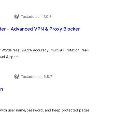
Testado com 7.0.3
er – Advanced VPN & Proxy Blocker
tal
e
assificações
WordPress. 99.9% accuracy, multi-API rotation, real-
raud & spam.
Testado com 6.8.7
on
tal
e
assificações
 with user name/password, and keep protected pages