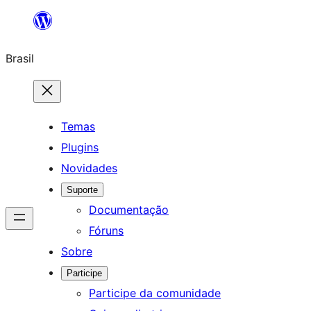
Pular
para
Brasil
o
conteúdo
Temas
Plugins
Novidades
Suporte
Documentação
Fóruns
Sobre
Participe
Participe da comunidade