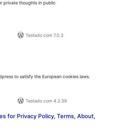
ur private thoughts in public
Testado com 7.0.3
tal
e
assificações
press to satisfy the European cookies laws.
Testado com 4.2.39
s for Privacy Policy, Terms, About,
tal
e
assificações