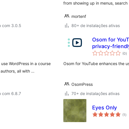
from showing up in menus, search r
mortenf
o com 3.0.5
80+ de instalações ativas
Osom for YouT
privacy-friendl
to
(0
)
d
cl
 use WordPress in a course
Osom for YouTube enhances the us
authors, all with …
OsomPress
o com 6.8.7
70+ de instalações ativas
Eyes Only
to
(1
)
de
cl