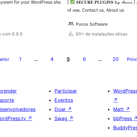
 system for your WordPress site.
[
𝐒𝐄𝐂𝐔𝐑𝐄 𝐏𝐋𝐔𝐆𝐈𝐍𝐒 b𝓎 𝒫𝓊
of use, Contact us, About us
Puvox Software
o com 6.9.6
60+ de instalações ativas
1
4
5
6
20
erior
…
…
Próx
prender
Participar
WordPres
uporte
Eventos
↗
esenvolvedores
Doar
↗
Matt
↗
ordPress.tv
↗
Swag
↗
bbPress
BuddyPre