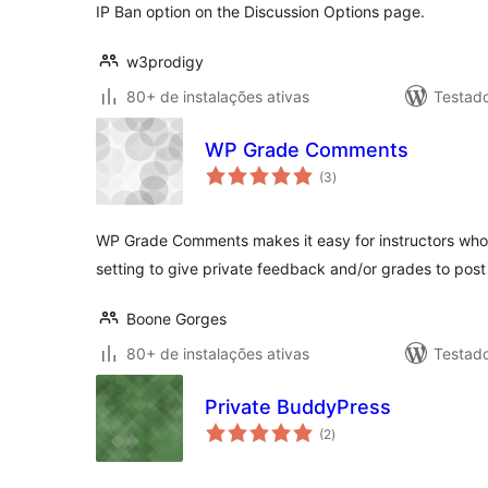
IP Ban option on the Discussion Options page.
w3prodigy
80+ de instalações ativas
Testad
WP Grade Comments
total
(3
)
de
classificações
WP Grade Comments makes it easy for instructors who
setting to give private feedback and/or grades to post 
Boone Gorges
80+ de instalações ativas
Testad
Private BuddyPress
total
(2
)
de
classificações