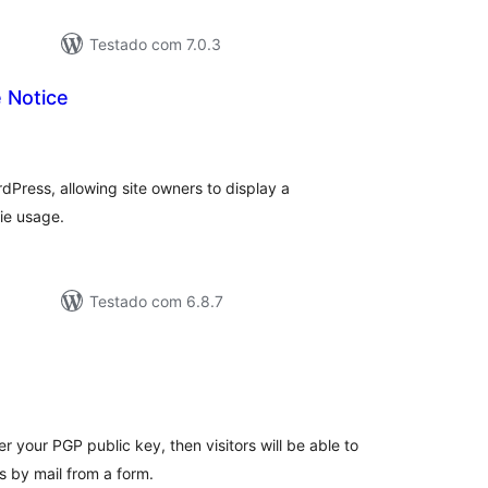
Testado com 7.0.3
 Notice
tal
e
assificações
dPress, allowing site owners to display a
ie usage.
Testado com 6.8.7
tal
e
assificações
r your PGP public key, then visitors will be able to
by mail from a form.