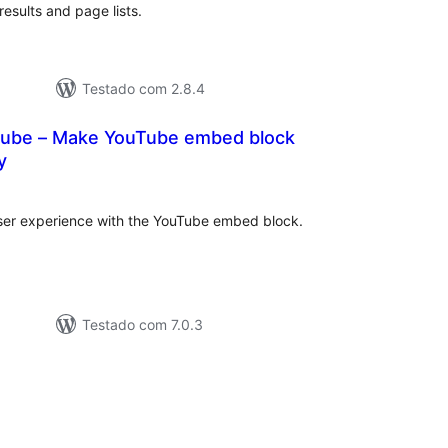
esults and page lists.
Testado com 2.8.4
ube – Make YouTube embed block
y
tal
e
assificações
er experience with the YouTube embed block.
Testado com 7.0.3
tal
assificações