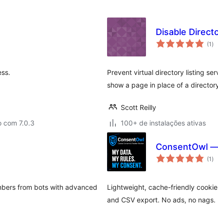
Disable Directo
to
(1
)
de
cl
ess.
Prevent virtual directory listing se
show a page in place of a directory'
Scott Reilly
o com 7.0.3
100+ de instalações ativas
ConsentOwl — 
to
(1
)
de
cl
umbers from bots with advanced
Lightweight, cache-friendly cookie
and CSV export. No ads, no nags.