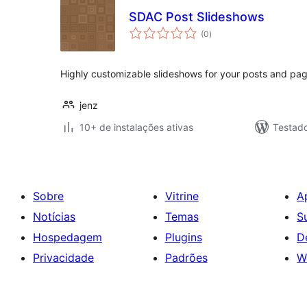
SDAC Post Slideshows
total
(0
)
de
classificações
Highly customizable slideshows for your posts and pag
jenz
10+ de instalações ativas
Testado
Sobre
Vitrine
A
Notícias
Temas
S
Hospedagem
Plugins
D
Privacidade
Padrões
W