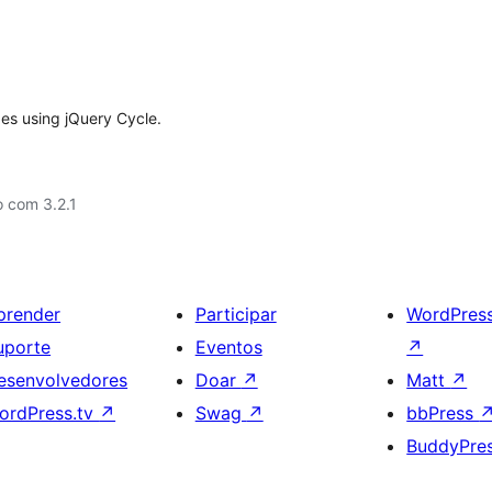
es using jQuery Cycle.
 com 3.2.1
prender
Participar
WordPres
uporte
Eventos
↗
esenvolvedores
Doar
↗
Matt
↗
ordPress.tv
↗
Swag
↗
bbPress
BuddyPre