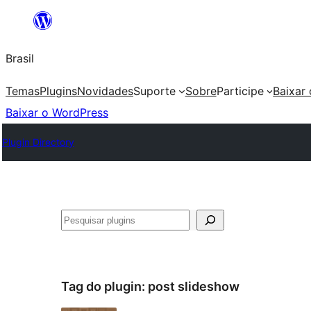
Pular
para
Brasil
o
conteúdo
Temas
Plugins
Novidades
Suporte
Sobre
Participe
Baixar
Baixar o WordPress
Plugin Directory
Pesquisar
Tag do plugin:
post slideshow