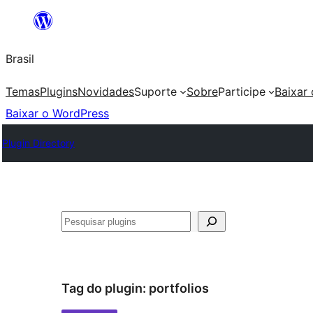
Pular
para
Brasil
o
conteúdo
Temas
Plugins
Novidades
Suporte
Sobre
Participe
Baixar
Baixar o WordPress
Plugin Directory
Pesquisar
Tag do plugin:
portfolios