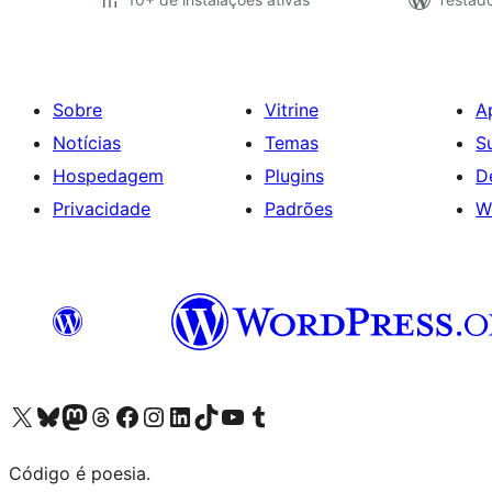
Sobre
Vitrine
A
Notícias
Temas
S
Hospedagem
Plugins
D
Privacidade
Padrões
W
Acessar nossa conta do X (antigo Twitter)
Acessar nossa conta do Bluesky
Acessar nossa conta do Mastodon
Acessar nossa conta do Threads
Acessar nossa página do Facebook
Acessar nossa conta do Instagram
Acessar nossa conta do LinkedIn
Acessar nossa conta do TikTok
Acessar nosso canal do YouTube
Acessar nossa conta no Tumblr
Código é poesia.