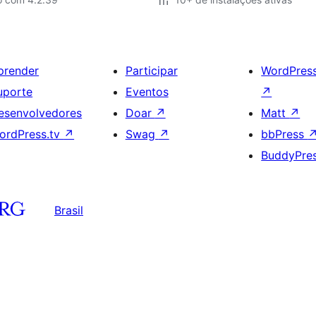
prender
Participar
WordPres
uporte
Eventos
↗
esenvolvedores
Doar
↗
Matt
↗
ordPress.tv
↗
Swag
↗
bbPress
BuddyPre
Brasil