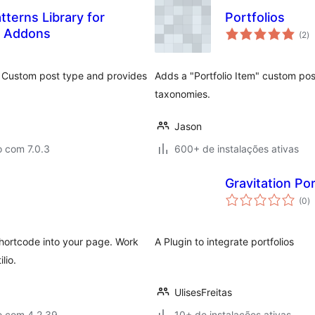
terns Library for
Portfolios
to
l Addons
(2
)
d
cl
r Custom post type and provides
Adds a "Portfolio Item" custom pos
taxonomies.
Jason
o com 7.0.3
600+ de instalações ativas
Gravitation Por
to
(0
)
d
cl
shortcode into your page. Work
A Plugin to integrate portfolios
lio.
UlisesFreitas
o com 4.2.39
10+ de instalações ativas