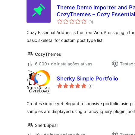
Theme Demo Importer and Pat
CozyThemes – Cozy Essentia
total
(0
)
de
classificações
Cozy Essential Addons is the free WordPress plugin fo
basic skeletal for custom post type list.
CozyThemes
6.000+ de instalações ativas
Testad
Sherky Simple Portfolio
total
(1
)
de
classificações
Creates simple yet elegant responsive portfolio using 
samples are displayed using a fancy jquery plugin jporti
SherkSpear
10+ de instalações ativas
Testad