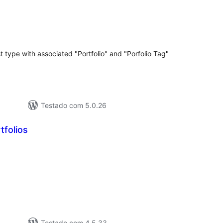
tal
e
assificações
t type with associated "Portfolio" and "Porfolio Tag"
Testado com 5.0.26
tfolios
tal
e
assificações
Testado com 4.5.33