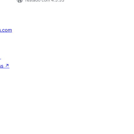
s.com
↗
ss
↗