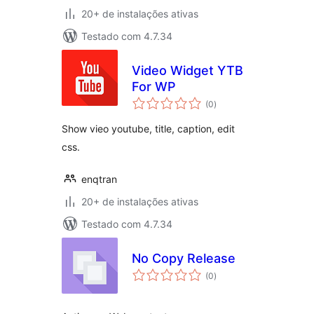
20+ de instalações ativas
Testado com 4.7.34
Video Widget YTB
For WP
total
(0
)
de
classificações
Show vieo youtube, title, caption, edit
css.
enqtran
20+ de instalações ativas
Testado com 4.7.34
No Copy Release
total
(0
)
de
classificações