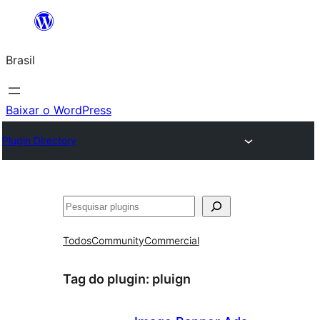
Pular
para
Brasil
o
conteúdo
Baixar o WordPress
Plugin Directory
Pesquisar
Todos
Community
Commercial
Tag do plugin:
pluign