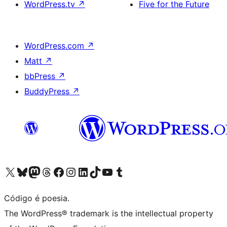
WordPress.tv
↗
Five for the Future
WordPress.com
↗
Matt
↗
bbPress
↗
BuddyPress
↗
Acessar nossa conta do X (antigo Twitter)
Acessar nossa conta do Bluesky
Acessar nossa conta do Mastodon
Acessar nossa conta do Threads
Acessar nossa página do Facebook
Acessar nossa conta do Instagram
Acessar nossa conta do LinkedIn
Acessar nossa conta do TikTok
Acessar nosso canal do YouTube
Acessar nossa conta no Tumblr
Código é poesia.
The WordPress® trademark is the intellectual property