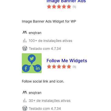
Image Banner Ads
total
(1
)
de
classificações
Image Banner Ads Widget for WP
enqtran
100+ de instalações ativas
Testado com 4.7.34
Follow Me Widgets
total
(1
)
de
classificações
Follow social link and icon.
enqtran
30+ de instalações ativas
Testado com 4.7.34