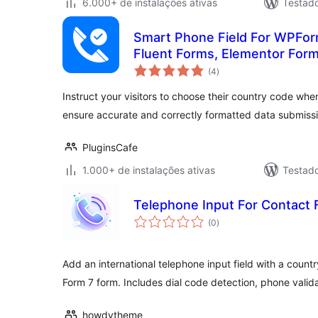
6.000+ de instalações ativas
Testad
Smart Phone Field For WPFor
Fluent Forms, Elementor Fo
total
Formidable Forms
(4
)
de
classificações
Instruct your visitors to choose their country code whe
ensure accurate and correctly formatted data submissi
PluginsCafe
1.000+ de instalações ativas
Testad
Telephone Input For Contact 
total
(0
)
de
classificações
Add an international telephone input field with a coun
Form 7 form. Includes dial code detection, phone valid
howdytheme