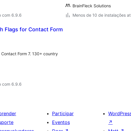
BrainFleck Solutions
o com 6.9.6
Menos de 10 de instalações at
h Flags for Contact Form
o Contact Form 7. 130+ country
o com 6.9.6
prender
Participar
WordPres
uporte
Eventos
↗