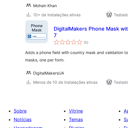
Mohsin Khan
10+ de instalações ativas
Testad
DigitalMakers Phone Mask wit
7
total
(0
)
de
classificações
Adds a phone field with country mask and validation t
masks, one per form.
DigitalMakersUA
Menos de 10 de instalações ativas
Testad
Sobre
Vitrine
A
Notícias
Temas
S