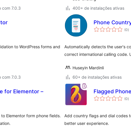
o com 7.0.3
400+ de instalações ativas
tor
Phone Country
to
(0
)
d
cl
lidation to WordPress forms and
Automatically detects the user's co
correct international calling code. 
Huseyin Mardinli
o com 7.0.3
60+ de instalações ativas
e for Elementor –
Flagged Phone
to
(0
)
d
cl
 to Elementor form phone fields.
Add country flags and dial codes 
ation.
better user experience.