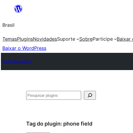
Pular
para
Brasil
o
conteúdo
Temas
Plugins
Novidades
Suporte
Sobre
Participe
Baixar
Baixar o WordPress
Plugin Directory
Pesquisar
Tag do plugin:
phone field