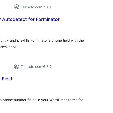
Testado com 7.0.3
 Autodetect for Forminator
tal
e
assificações
untry and pre-fills Forminator's phone field with the
Uses ipapi.
Testado com 6.8.7
 Field
tal
e
assificações
to phone number fields in your WordPress forms for