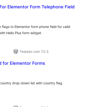
For Elementor Form Telephone Field
tal
e
assificações
lags to Elementor form phone field for valid
with Hello Plus form widget.
Testado com 7.0.3
d for Elementor Forms
tal
e
assificações
country drop-down list with country flag.