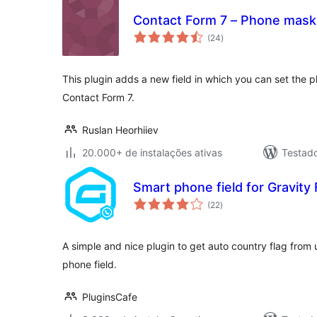
Contact Form 7 – Phone mask 
total
(24
)
de
classificações
This plugin adds a new field in which you can set the
Contact Form 7.
Ruslan Heorhiiev
20.000+ de instalações ativas
Testad
Smart phone field for Gravity
total
(22
)
de
classificações
A simple and nice plugin to get auto country flag from 
phone field.
PluginsCafe