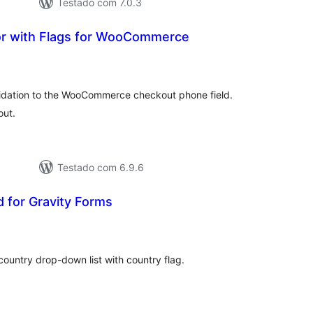
Testado com 7.0.3
or with Flags for WooCommerce
tal
e
assificações
lidation to the WooCommerce checkout phone field.
out.
Testado com 6.9.6
d for Gravity Forms
tal
e
assificações
country drop-down list with country flag.