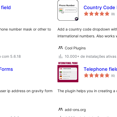
field
Country Code 
to
(8
)
d
cl
 phone number mask or other to
Add a country code dropdown with f
international numbers. Also works 
Cool Plugins
o com 5.6.18
10.000+ de instalações ativas
 Forms
Telephone fiel
to
(6
)
d
cl
user ip address on gravity form
The plugin helps you in creating a 
add-ons.org