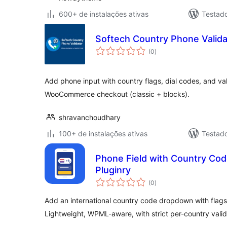
600+ de instalações ativas
Testad
Softech Country Phone Valida
total
(0
)
de
classificações
Add phone input with country flags, dial codes, and va
WooCommerce checkout (classic + blocks).
shravanchoudhary
100+ de instalações ativas
Testad
Phone Field with Country Cod
Pluginry
total
(0
)
de
classificações
Add an international country code dropdown with flags
Lightweight, WPML-aware, with strict per-country valid