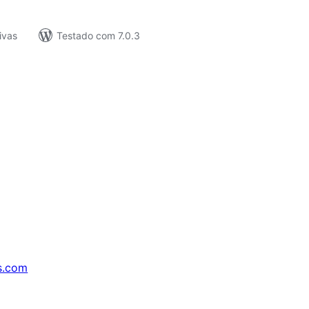
ivas
Testado com 7.0.3
s.com