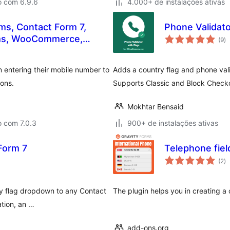
o com 6.9.6
4.000+ de instalações ativas
ms, Contact Form 7,
Phone Validat
to
rms, WooCommerce,
(9
)
d
cl
n entering their mobile number to
Adds a country flag and phone va
ons.
Supports Classic and Block Check
Mokhtar Bensaid
o com 7.0.3
900+ de instalações ativas
Form 7
Telephone fiel
to
(2
)
d
cl
try flag dropdown to any Contact
The plugin helps you in creating a 
ation, an …
add-ons.org