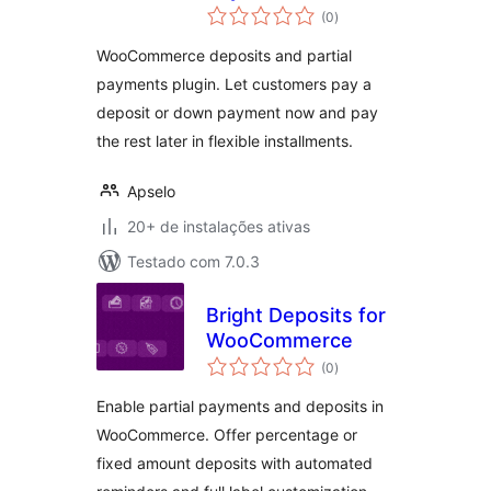
total
WooCommerce –
(0
)
de
classificações
Deposet
WooCommerce deposits and partial
payments plugin. Let customers pay a
deposit or down payment now and pay
the rest later in flexible installments.
Apselo
20+ de instalações ativas
Testado com 7.0.3
Bright Deposits for
WooCommerce
total
(0
)
de
classificações
Enable partial payments and deposits in
WooCommerce. Offer percentage or
fixed amount deposits with automated