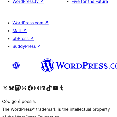
WordPress.tv
↗
Five for the Future
WordPress.com
↗
Matt
↗
bbPress
↗
BuddyPress
↗
Acessar nossa conta do X (antigo Twitter)
Acessar nossa conta do Bluesky
Acessar nossa conta do Mastodon
Acessar nossa conta do Threads
Acessar nossa página do Facebook
Acessar nossa conta do Instagram
Acessar nossa conta do LinkedIn
Acessar nossa conta do TikTok
Acessar nosso canal do YouTube
Acessar nossa conta no Tumblr
Código é poesia.
The WordPress® trademark is the intellectual property