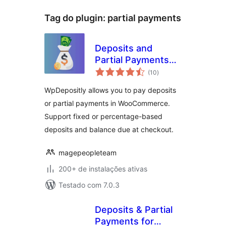
Tag do plugin:
partial payments
Deposits and
Partial Payments
total
for WooCommerce
(10
)
de
classificações
– WpDepositly |
WpDepositly allows you to pay deposits
MagePeople
or partial payments in WooCommerce.
Support fixed or percentage-based
deposits and balance due at checkout.
magepeopleteam
200+ de instalações ativas
Testado com 7.0.3
Deposits & Partial
Payments for