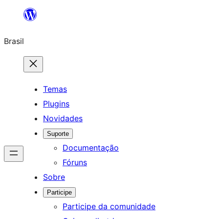
Pular
para
Brasil
o
conteúdo
Temas
Plugins
Novidades
Suporte
Documentação
Fóruns
Sobre
Participe
Participe da comunidade