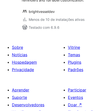
reminders and full label customization.
brightvesseldev
Menos de 10 de instalações ativas
Testado com 6.9.6
Sobre
Vitrine
Notícias
Temas
Hospedagem
Plugins
Privacidade
Padrões
Aprender
Participar
Suporte
Eventos
Desenvolvedores
Doar
↗