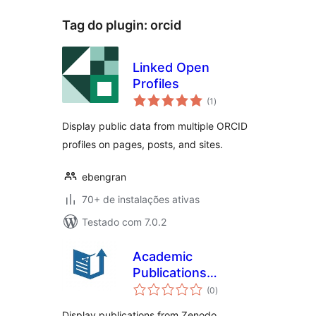
Tag do plugin:
orcid
Linked Open
Profiles
total
(1
)
de
classificações
Display public data from multiple ORCID
profiles on pages, posts, and sites.
ebengran
70+ de instalações ativas
Testado com 7.0.2
Academic
Publications
total
Showcase
(0
)
de
classificações
Display publications from Zenodo