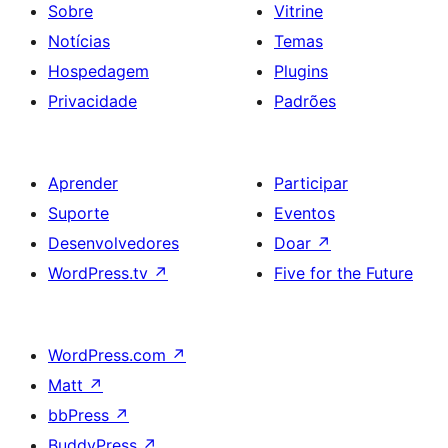
Sobre
Vitrine
Notícias
Temas
Hospedagem
Plugins
Privacidade
Padrões
Aprender
Participar
Suporte
Eventos
Desenvolvedores
Doar
↗
WordPress.tv
↗
Five for the Future
WordPress.com
↗
Matt
↗
bbPress
↗
BuddyPress
↗