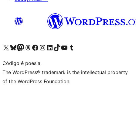
Acessar nossa conta do X (antigo Twitter)
Acessar nossa conta do Bluesky
Acessar nossa conta do Mastodon
Acessar nossa conta do Threads
Acessar nossa página do Facebook
Acessar nossa conta do Instagram
Acessar nossa conta do LinkedIn
Acessar nossa conta do TikTok
Acessar nosso canal do YouTube
Acessar nossa conta no Tumblr
Código é poesia.
The WordPress® trademark is the intellectual property
of the WordPress Foundation.