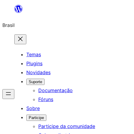
Pular
para
Brasil
o
conteúdo
Temas
Plugins
Novidades
Suporte
Documentação
Fóruns
Sobre
Participe
Participe da comunidade