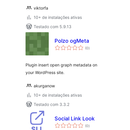
viktorfa
10+ de instalações ativas
Testado com 5.9.13
Polzo ogMeta
total
(0
)
de
classificações
Plugin insert open graph metadata on
your WordPress site.
akurganow
10+ de instalações ativas
Testado com 3.3.2
Social Link Look
total
(0
)
de