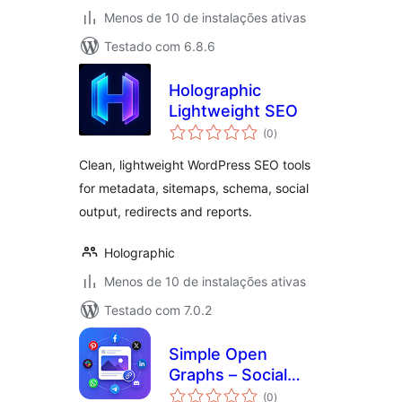
Menos de 10 de instalações ativas
Testado com 6.8.6
Holographic
Lightweight SEO
total
(0
)
de
classificações
Clean, lightweight WordPress SEO tools
for metadata, sitemaps, schema, social
output, redirects and reports.
Holographic
Menos de 10 de instalações ativas
Testado com 7.0.2
Simple Open
Graphs – Social
total
Sharing, Open
(0
)
de