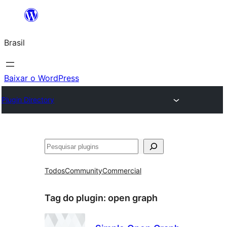
Pular
para
Brasil
o
conteúdo
Baixar o WordPress
Plugin Directory
Pesquisar
Todos
Community
Commercial
Tag do plugin:
open graph