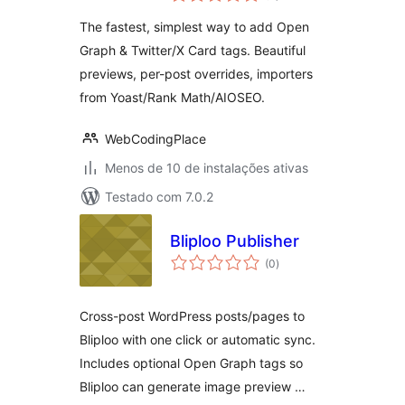
classificações
Graph, Twitter
The fastest, simplest way to add Open
Cards & Rich
Graph & Twitter/X Card tags. Beautiful
Previews
previews, per-post overrides, importers
from Yoast/Rank Math/AIOSEO.
WebCodingPlace
Menos de 10 de instalações ativas
Testado com 7.0.2
Bliploo Publisher
total
(0
)
de
classificações
Cross-post WordPress posts/pages to
Bliploo with one click or automatic sync.
Includes optional Open Graph tags so
Bliploo can generate image preview …