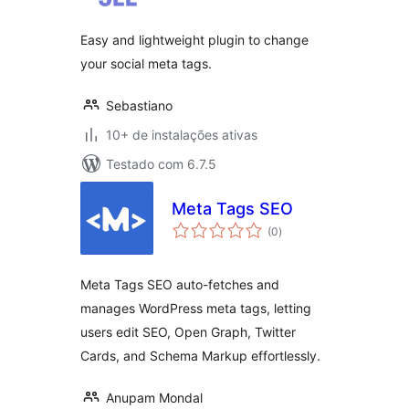
classificações
Easy and lightweight plugin to change
your social meta tags.
Sebastiano
10+ de instalações ativas
Testado com 6.7.5
Meta Tags SEO
total
(0
)
de
classificações
Meta Tags SEO auto-fetches and
manages WordPress meta tags, letting
users edit SEO, Open Graph, Twitter
Cards, and Schema Markup effortlessly.
Anupam Mondal