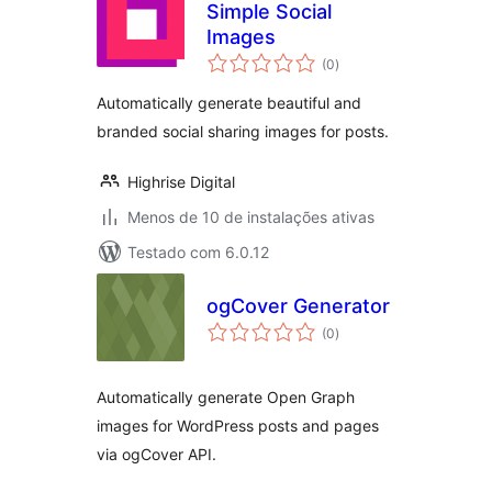
Simple Social
Images
total
(0
)
de
classificações
Automatically generate beautiful and
branded social sharing images for posts.
Highrise Digital
Menos de 10 de instalações ativas
Testado com 6.0.12
ogCover Generator
total
(0
)
de
classificações
Automatically generate Open Graph
images for WordPress posts and pages
via ogCover API.