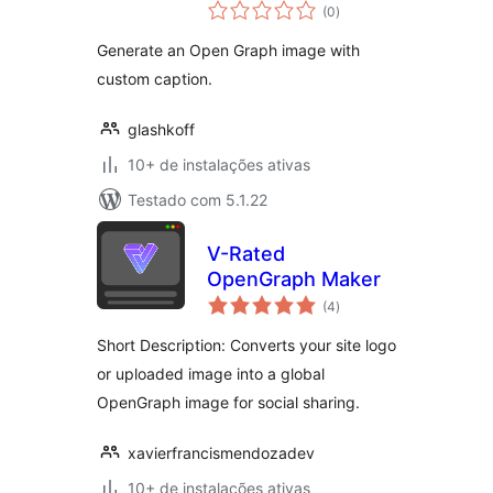
total
(0
)
de
classificações
Generate an Open Graph image with
custom caption.
glashkoff
10+ de instalações ativas
Testado com 5.1.22
V-Rated
OpenGraph Maker
total
(4
)
de
classificações
Short Description: Converts your site logo
or uploaded image into a global
OpenGraph image for social sharing.
xavierfrancismendozadev
10+ de instalações ativas