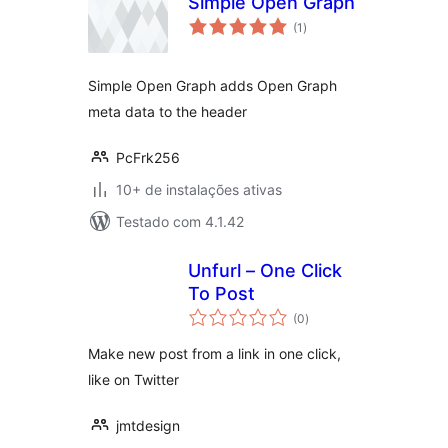
Simple Open Graph
total
(1
)
de
classificações
Simple Open Graph adds Open Graph
meta data to the header
PcFrk256
10+ de instalações ativas
Testado com 4.1.42
Unfurl – One Click
To Post
total
(0
)
de
classificações
Make new post from a link in one click,
like on Twitter
jmtdesign