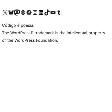
Acessar nossa conta do X (antigo Twitter)
Acessar nossa conta do Bluesky
Acessar nossa conta do Mastodon
Acessar nossa conta do Threads
Acessar nossa página do Facebook
Acessar nossa conta do Instagram
Acessar nossa conta do LinkedIn
Acessar nossa conta do TikTok
Acessar nosso canal do YouTube
Acessar nossa conta no Tumblr
Código é poesia.
The WordPress® trademark is the intellectual property
of the WordPress Foundation.