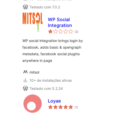
Testado com 7.0.2
WP Social
Integration
total
(2
)
de
classificações
WP social integration brings login by
facebook, adds basic & opengraph
metadata, facebook social plugins
anywhere in page
mitsol
10+ de instalações ativas
Testado com 5.2.24
Loyae
total
(1
)
de
classificações