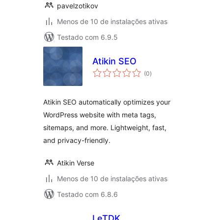
pavelzotikov
Menos de 10 de instalações ativas
Testado com 6.9.5
Atikin SEO
total
(0
)
de
classificações
Atikin SEO automatically optimizes your
WordPress website with meta tags,
sitemaps, and more. Lightweight, fast,
and privacy-friendly.
Atikin Verse
Menos de 10 de instalações ativas
Testado com 6.8.6
LeTDK