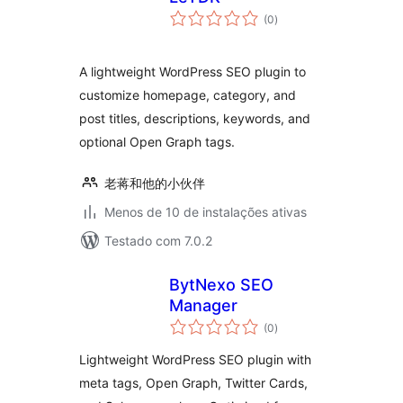
total
(0
)
de
classificações
A lightweight WordPress SEO plugin to
customize homepage, category, and
post titles, descriptions, keywords, and
optional Open Graph tags.
老蒋和他的小伙伴
Menos de 10 de instalações ativas
Testado com 7.0.2
BytNexo SEO
Manager
total
(0
)
de
classificações
Lightweight WordPress SEO plugin with
meta tags, Open Graph, Twitter Cards,