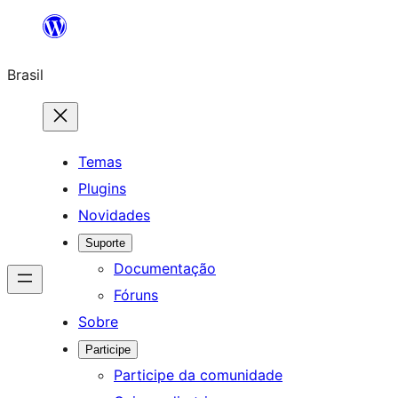
Pular
para
Brasil
o
conteúdo
Temas
Plugins
Novidades
Suporte
Documentação
Fóruns
Sobre
Participe
Participe da comunidade