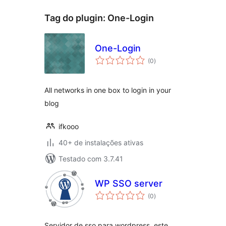
Tag do plugin:
One-Login
One-Login
total
(0
)
de
classificações
All networks in one box to login in your
blog
ifkooo
40+ de instalações ativas
Testado com 3.7.41
WP SSO server
total
(0
)
de
classificações
Servidor de sso para wordpress, este