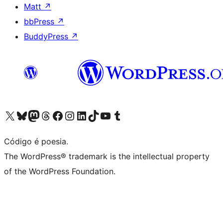
Matt
↗
bbPress
↗
BuddyPress
↗
Acessar nossa conta do X (antigo Twitter)
Acessar nossa conta do Bluesky
Acessar nossa conta do Mastodon
Acessar nossa conta do Threads
Acessar nossa página do Facebook
Acessar nossa conta do Instagram
Acessar nossa conta do LinkedIn
Acessar nossa conta do TikTok
Acessar nosso canal do YouTube
Acessar nossa conta no Tumblr
Código é poesia.
The WordPress® trademark is the intellectual property
of the WordPress Foundation.