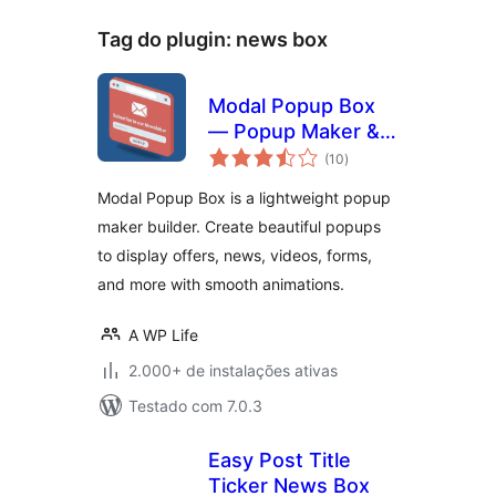
Tag do plugin:
news box
Modal Popup Box
— Popup Maker &
total
Popup Builder
(10
)
de
classificações
Modal Popup Box is a lightweight popup
maker builder. Create beautiful popups
to display offers, news, videos, forms,
and more with smooth animations.
A WP Life
2.000+ de instalações ativas
Testado com 7.0.3
Easy Post Title
Ticker News Box