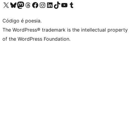
Acessar nossa conta do X (antigo Twitter)
Acessar nossa conta do Bluesky
Acessar nossa conta do Mastodon
Acessar nossa conta do Threads
Acessar nossa página do Facebook
Acessar nossa conta do Instagram
Acessar nossa conta do LinkedIn
Acessar nossa conta do TikTok
Acessar nosso canal do YouTube
Acessar nossa conta no Tumblr
Código é poesia.
The WordPress® trademark is the intellectual property
of the WordPress Foundation.