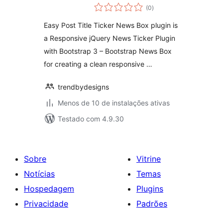
total
(0
)
de
classificações
Easy Post Title Ticker News Box plugin is
a Responsive jQuery News Ticker Plugin
with Bootstrap 3 – Bootstrap News Box
for creating a clean responsive …
trendbydesigns
Menos de 10 de instalações ativas
Testado com 4.9.30
Sobre
Vitrine
Notícias
Temas
Hospedagem
Plugins
Privacidade
Padrões