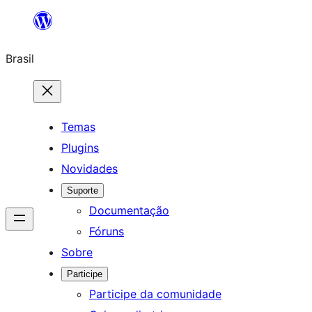
Pular
para
Brasil
o
conteúdo
Temas
Plugins
Novidades
Suporte
Documentação
Fóruns
Sobre
Participe
Participe da comunidade