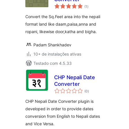
total
(1
)
de
classificações
Convert the Sq.Feet area into the nepali
format land like daam,paisa,anna and
ropani, likewise door,katha and bigha.
Padam Shankhadev
10+ de instalações ativas
Testado com 4.5.33
CHP Nepali Date
Converter
total
(0
)
de
classificações
CHP Nepali Date Converter plugin is
developed in order to provide dates
conversion from English to Nepali dates
and Vice Versa.