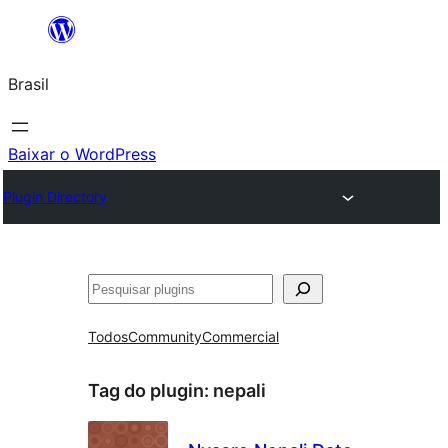
Pular
para
Brasil
o
conteúdo
Baixar o WordPress
Plugin Directory
Pesquisar
Todos
Community
Commercial
Tag do plugin:
nepali