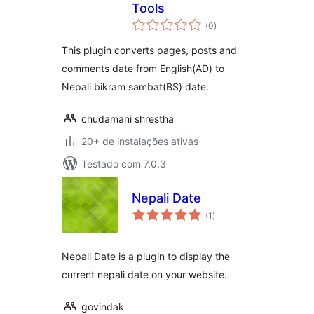
Tools
total
(0
)
de
classificações
This plugin converts pages, posts and
comments date from English(AD) to
Nepali bikram sambat(BS) date.
chudamani shrestha
20+ de instalações ativas
Testado com 7.0.3
Nepali Date
total
(1
)
de
classificações
Nepali Date is a plugin to display the
current nepali date on your website.
govindak