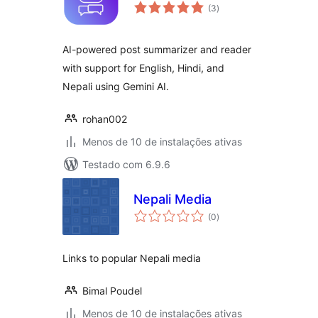
total
(3
)
de
classificações
AI-powered post summarizer and reader
with support for English, Hindi, and
Nepali using Gemini AI.
rohan002
Menos de 10 de instalações ativas
Testado com 6.9.6
Nepali Media
total
(0
)
de
classificações
Links to popular Nepali media
Bimal Poudel
Menos de 10 de instalações ativas