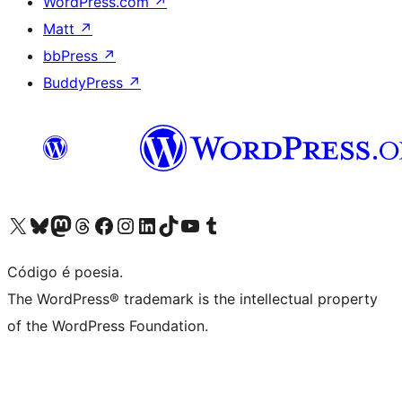
WordPress.com
↗
Matt
↗
bbPress
↗
BuddyPress
↗
Acessar nossa conta do X (antigo Twitter)
Acessar nossa conta do Bluesky
Acessar nossa conta do Mastodon
Acessar nossa conta do Threads
Acessar nossa página do Facebook
Acessar nossa conta do Instagram
Acessar nossa conta do LinkedIn
Acessar nossa conta do TikTok
Acessar nosso canal do YouTube
Acessar nossa conta no Tumblr
Código é poesia.
The WordPress® trademark is the intellectual property
of the WordPress Foundation.