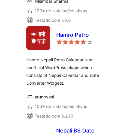
Nilambar Sharma
100+ de instalações ativas
Testado com 7.0.3
Hamro Patro
total
(3
)
de
classificações
Hamro Nepali Patro Calendar is an
unofficial WordPress plugin which
consists of Nepali Calendar and Date
Converter Widgets.
arunpyasi
100+ de instalações ativas
Testado com 6.2.10
Nepali BS Date