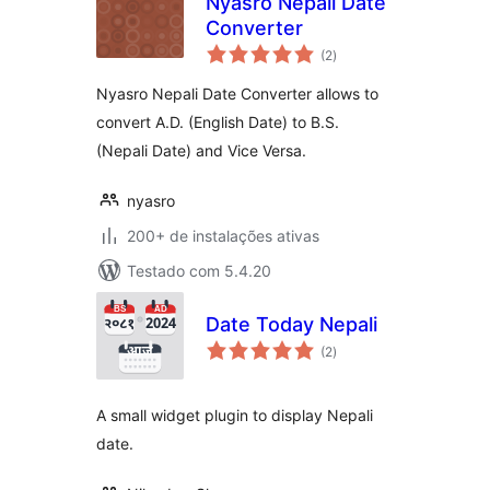
Nyasro Nepali Date
Converter
total
(2
)
de
classificações
Nyasro Nepali Date Converter allows to
convert A.D. (English Date) to B.S.
(Nepali Date) and Vice Versa.
nyasro
200+ de instalações ativas
Testado com 5.4.20
Date Today Nepali
total
(2
)
de
classificações
A small widget plugin to display Nepali
date.