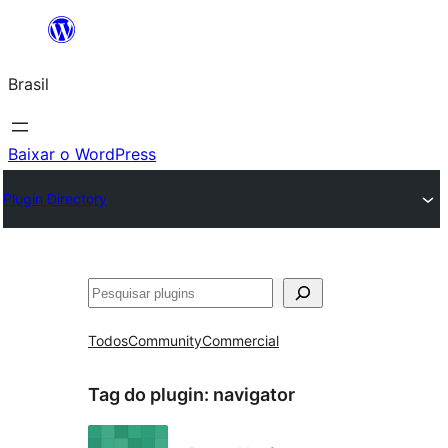
Pular
para
Brasil
o
conteúdo
Baixar o WordPress
Plugin Directory
Pesquisar
Todos
Community
Commercial
Tag do plugin:
navigator