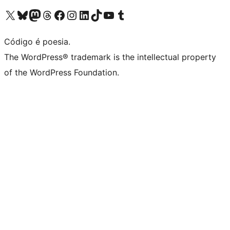
Acessar nossa conta do X (antigo Twitter)
Acessar nossa conta do Bluesky
Acessar nossa conta do Mastodon
Acessar nossa conta do Threads
Acessar nossa página do Facebook
Acessar nossa conta do Instagram
Acessar nossa conta do LinkedIn
Acessar nossa conta do TikTok
Acessar nosso canal do YouTube
Acessar nossa conta no Tumblr
Código é poesia.
The WordPress® trademark is the intellectual property
of the WordPress Foundation.