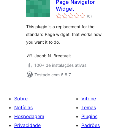
Page Navigator
Widget
total
(0
)
de
classificações
This plugin is a replacement for the
standard Page widget, that works how
you want it to do.
Jacob N. Breetvelt
100+ de instalações ativas
Testado com 6.8.7
Sobre
Vitrine
Notícias
Temas
Hospedagem
Plugins
Privacidade
Padrões